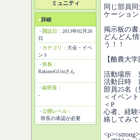
ミュニティ
同じ部員同
ケーション
●
詳細
掲示板の書
開設日：
2013年02月20
・
どんどん情
日
う！！
カテゴリ：
大会・イベ
・
ント
【酪農大学
班長：
・
RakunoGUniさん
活動場所 
活動日時 
副班長：
・
部員25名（
-
＜イベント
＜P R
心者、経験
公開レベル：
・
班長の承認が必要
絡してみて
<p><str