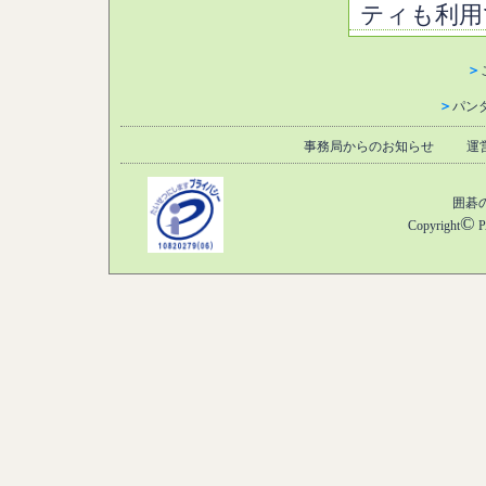
ティも利用で
＞
＞
パン
事務局からのお知らせ
運
囲碁
©
Copyright
P