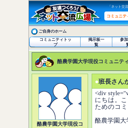
「ネット交
コミュニテ
ご自身のホーム
コミュニティトッ
掲示板一
参加
プ
覧
酪農学園大学現役コミュニテ
●
班長さん
<div style=
にちは。こ
ためのコミ
酪農学園大
酪農学園大学現役コ