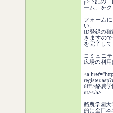
p>下記の
ーム」をク
フォームに
い。
ID登録の
きますので
を完了して
コミュニテ
広場の利用
<a href="htt
register.asp
6ff">酪
nt></a>
酪農学園大
的に全日本