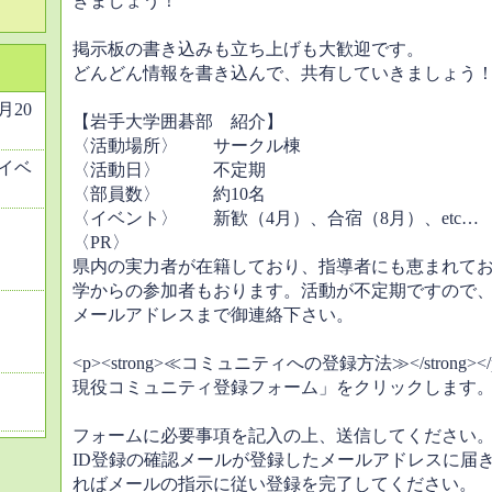
きましょう！
掲示板の書き込みも立ち上げも大歓迎です。
どんどん情報を書き込んで、共有していきましょう
2月20
【岩手大学囲碁部 紹介】
〈活動場所〉 サークル棟
イベ
〈活動日〉 不定期
〈部員数〉 約10名
〈イベント〉 新歓（4月）、合宿（8月）、etc…
〈PR〉
県内の実力者が在籍しており、指導者にも恵まれて
学からの参加者もおります。活動が不定期ですので
メールアドレスまで御連絡下さい。
<p><strong>≪コミュニティへの登録方法≫</strong
現役コミュニティ登録フォーム」をクリックします
フォームに必要事項を記入の上、送信してください
ID登録の確認メールが登録したメールアドレスに届
ればメールの指示に従い登録を完了してください。