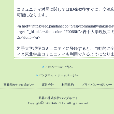
コミュニティ対局に関してはID発効後すぐに、交流
可能になります。
<a href="https://sec.pandanet.co.jp/asp/community/gakusei/r
arget="_blank"><font color="#0066ff">岩
ム</font></a>
岩手大学現役コミュニティに登録すると、自動的に
ィと東北学生コミュニティも利用できるようになります。
＞
このページの上部へ
＞
パンダネット ホームページへ
事務局からのお知らせ
運営会社
利用規約
プライバシーポリシー
囲碁の株式会社パンダネット
©
Copyright
PANDANET Inc. All right reserved.