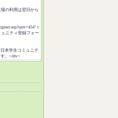
広場の利用は翌日から
egister.asp?univ=454" t
手大学現役コミュニティ登録フォー
全日本学生コミュニテ
</div>