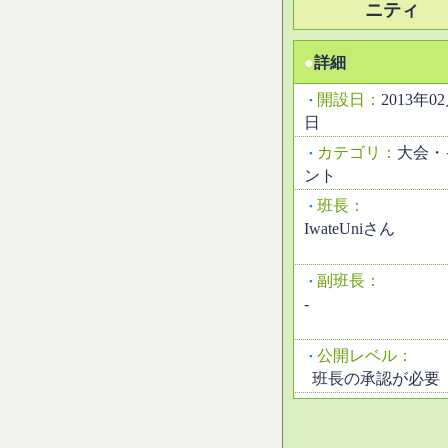
ニティ
●
詳細
開設日：
2013年0
・
日
カテゴリ：
大会・
・
ント
班長：
・
IwateUniさん
副班長：
・
-
公開レベル：
・
班長の承認が必要