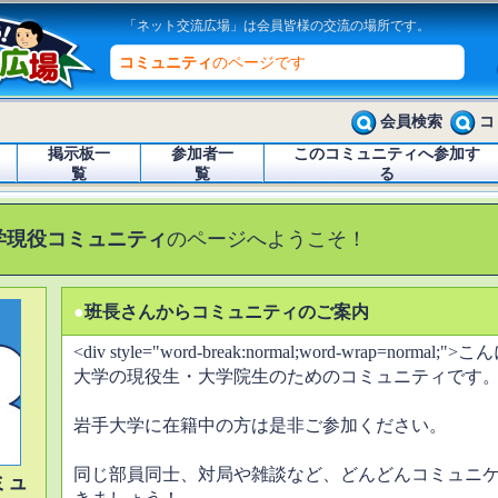
「ネット交流広場」は会員皆様の交流の場所です。
コミュニティ
のページです
会員検索
コ
掲示板一
参加者一
このコミュニティへ参加す
覧
覧
る
学現役コミュニティ
のページへようこそ！
●
班長さんからコミュニティのご案内
<div style="word-break:normal;word-wrap=nor
大学の現役生・大学院生のためのコミュニティです
岩手大学に在籍中の方は是非ご参加ください。
同じ部員同士、対局や雑談など、どんどんコミュニ
ミュ