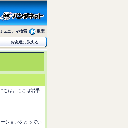
ミュニティ検索
退室
お友達に教える
mal;">こんにちは。ここは岩手
。
ケーションをとってい