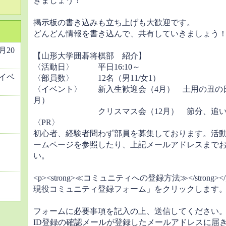
きましょう！
掲示板の書き込みも立ち上げも大歓迎です。
どんどん情報を書き込んで、共有していきましょう
2月20
【山形大学囲碁将棋部 紹介】
〈活動日〉 平日16:10～
イベ
〈部員数〉 12名（男11/女1）
〈イベント〉 新入生歓迎会（4月） 土用の丑の日
月）
クリスマス会（12月） 節分、追いコ
〈PR〉
初心者、経験者問わず部員を募集しております。活
ームページを参照したり、上記メールアドレスまで
い。
<p><strong>≪コミュニティへの登録方法≫</strong
現役コミュニティ登録フォーム」をクリックします
フォームに必要事項を記入の上、送信してください
ID登録の確認メールが登録したメールアドレスに届