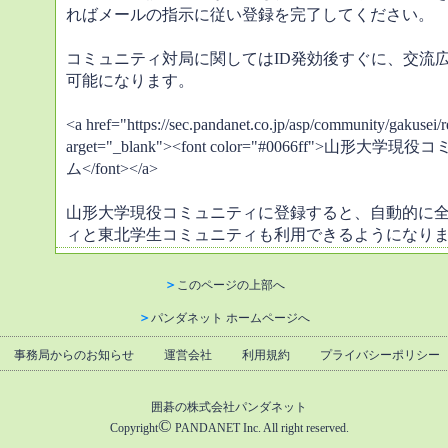
ればメールの指示に従い登録を完了してください。
コミュニティ対局に関してはID発効後すぐに、交流
可能になります。
<a href="https://sec.pandanet.co.jp/asp/community/gakusei/r
arget="_blank"><font color="#0066ff">山
ム</font></a>
山形大学現役コミュニティに登録すると、自動的に
ィと東北学生コミュニティも利用できるようになります。
＞
このページの上部へ
＞
パンダネット ホームページへ
事務局からのお知らせ
運営会社
利用規約
プライバシーポリシー
囲碁の株式会社パンダネット
©
Copyright
PANDANET Inc. All right reserved.