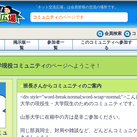
「ネット交流広場」は会員皆様の交流の場所です。
コミュニティ
のページです
会員検索
コ
掲示板一
参加者一
このコミュニティへ参加す
覧
覧
る
学現役コミュニティ
のページへようこそ！
●
班長さんからコミュニティのご案内
<div style="word-break:normal;word-wrap=nor
大学の現役生・大学院生のためのコミュニティです
山形大学に在籍中の方は是非ご参加ください。
同じ部員同士、対局や雑談など、どんどんコミュニ
ミュ