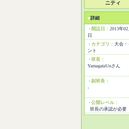
ニティ
●
詳細
開設日：
2013年0
・
日
カテゴリ：
大会・
・
ント
班長：
・
YamagataUnさん
副班長：
・
-
公開レベル：
・
班長の承認が必要