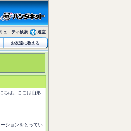
ミュニティ検索
退室
お友達に教える
mal;">こんにちは。ここは山形
。
ケーションをとってい