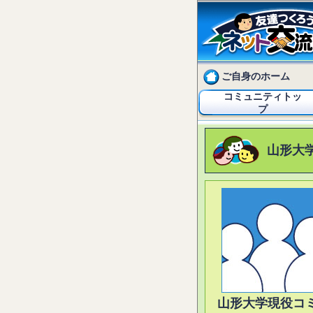
ご自身のホーム
コミュニティトッ
プ
山形大
山形大学現役コ