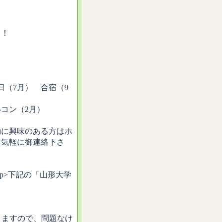
！！
（7月） 合宿（9
ン（2月）
動に興味のある方はホ
お気軽に御連絡下さ
></p>下記の「山形大学
。
。
きますので、問題なけ