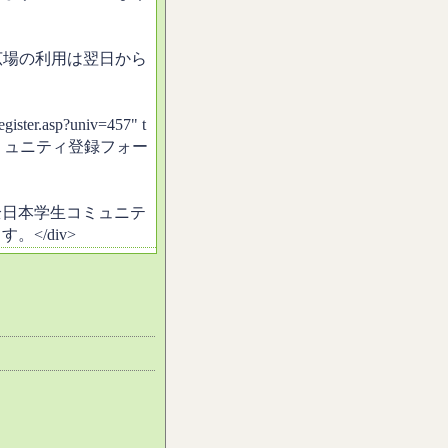
広場の利用は翌日から
egister.asp?univ=457" t
形大学現役コミュニティ登録フォー
全日本学生コミュニテ
</div>