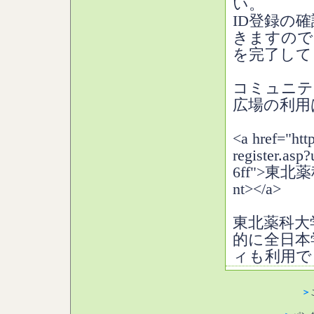
い。
ID登録の
きますので
を完了して
コミュニテ
広場の利用
<a href="htt
register.asp
6ff">東
nt></a>
東北薬科大
的に全日本
ィも利用でき
＞