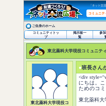
「ネット交
コミュニテ
ご自身のホーム
コミュニティトッ
掲示板一
参加
プ
覧
東北薬科大学現役コミュニテ
●
班長さん
<div style=
にちは。こ
ためのコミ
東北薬科大
東北薬科大学現役コ