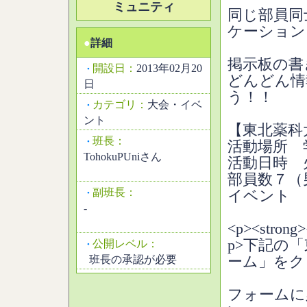
ミュニティ
同じ部員同
ケーション
●
詳細
掲示板の書
開設日：
2013年02月20
・
どんどん情
日
う！！
カテゴリ：
大会・イベ
・
ント
【東北薬科
班長：
・
活動場所 
TohokuPUniさん
活動日時 
部員数７（
副班長：
・
イベント 
-
<p><str
p>下記の
公開レベル：
・
班長の承認が必要
ーム」をク
フォームに