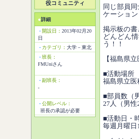
役コミュニティ
同じ部員同
ケーション
●
詳細
掲示板の書
開設日：
2013年02月20
・
どんどん情
日
う！！
カテゴリ：
大学－東北
・
班長：
・
【福島県立
FMUniさん
■活動場所
副班長：
福島県立医
・
-
■部員数（
27人（男性
公開レベル：
・
班長の承認が必要
■活動日・
毎週月曜日17: