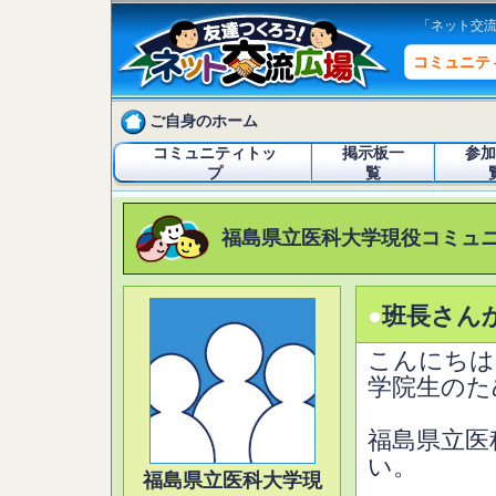
「ネット交
コミュニテ
ご自身のホーム
コミュニティトッ
掲示板一
参加
プ
覧
福島県立医科大学現役コミュ
●
班長さん
こんにちは
学院生のた
福島県立医
い。
福島県立医科大学現