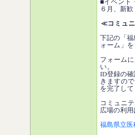
■イベント
６月、新
≪コミュニ
下記の「福
ォーム」を
フォームに
い。
ID登録の
きますので
を完了して
コミュニテ
広場の利用
福島県立医