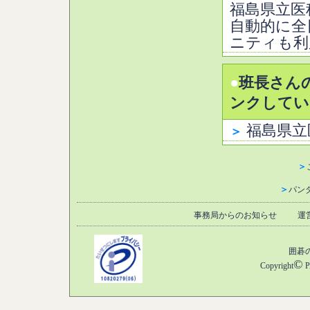
福島県立医
自動的に全
ニティも利
●
班長さん
ンクしてい
福島県立
＞
＞
＞
パン
事務局からのお知らせ
運
囲碁
©
Copyright
P