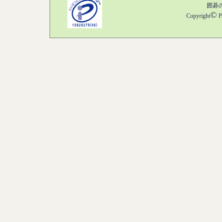
囲碁
©
Copyright
P