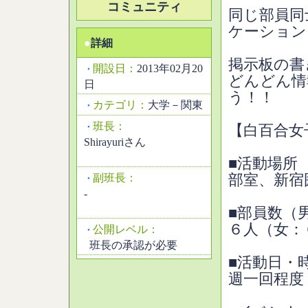
コミュニティ
同じ部員同
ケーション
●
詳細
掲示板の書
開設日：
2013年02月20
・
どんどん情
日
う！！
カテゴリ：
大学－関東
・
班長：
・
【白百合女
Shirayuriさん
■活動場所
副班長：
部室、新宿
・
-
■部員数（
６人（女：
公開レベル：
・
班長の承認が必要
■活動日・
週一回程度