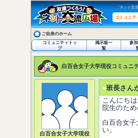
「ネット交
コミュニテ
ご自身のホーム
コミュニティトッ
掲示板一
参加
プ
覧
白百合女子大学現役コミュニ
●
班長さん
こんにちは
院生のため
白百合女子
い。
白百合女子大学現役