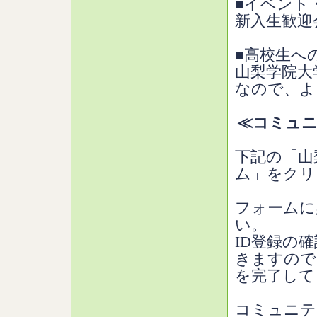
■イベント
新入生歓迎
■高校生へ
山梨学院大
なので、よ
≪コミュニ
下記の「山
ム」をクリ
フォームに
い。
ID登録の
きますので
を完了して
コミュニテ