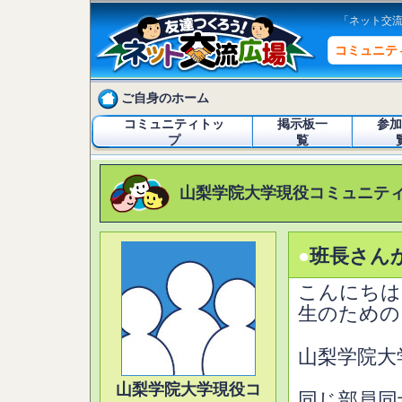
「ネット交
コミュニテ
ご自身のホーム
コミュニティトッ
掲示板一
参加
プ
覧
山梨学院大学現役コミュニテ
●
班長さん
こんにちは
生のための
山梨学院大
山梨学院大学現役コ
同じ部員同