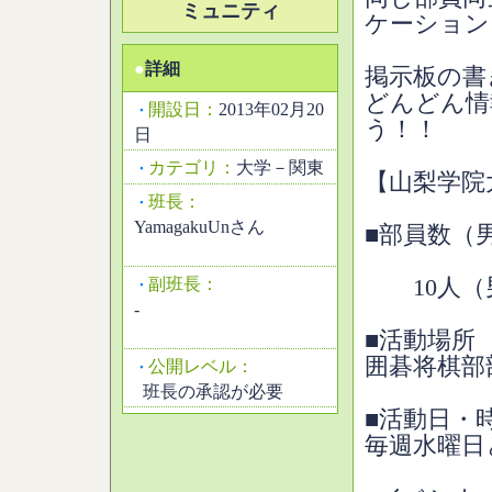
ミュニティ
ケーション
●
詳細
掲示板の書
どんどん情
開設日：
2013年02月20
・
う！！
日
カテゴリ：
大学－関東
・
【山梨学院
班長：
・
YamagakuUnさん
■部員数（
副班長：
10人（男
・
-
■活動場所
囲碁将棋部
公開レベル：
・
班長の承認が必要
■活動日・
毎週水曜日