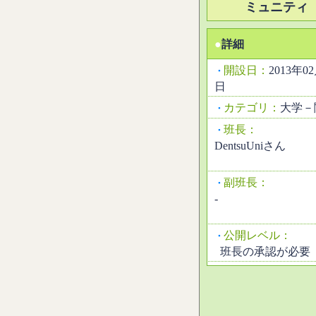
ミュニティ
●
詳細
開設日：
2013年0
・
日
カテゴリ：
大学－
・
班長：
・
DentsuUniさん
副班長：
・
-
公開レベル：
・
班長の承認が必要