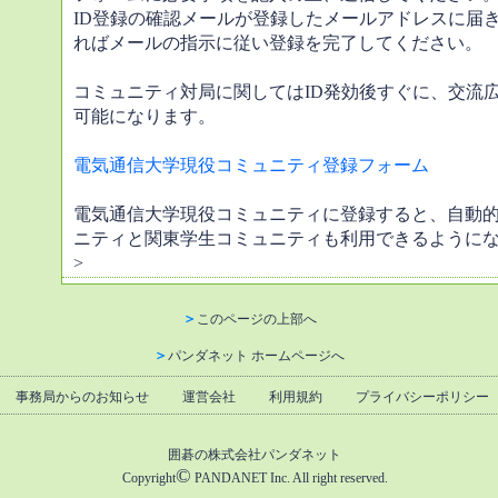
ID登録の確認メールが登録したメールアドレスに届
ればメールの指示に従い登録を完了してください。
コミュニティ対局に関してはID発効後すぐに、交流
可能になります。
電気通信大学現役コミュニティ登録フォーム
電気通信大学現役コミュニティに登録すると、自動
ニティと関東学生コミュニティも利用できるように
>
＞
このページの上部へ
＞
パンダネット ホームページへ
事務局からのお知らせ
運営会社
利用規約
プライバシーポリシー
囲碁の株式会社パンダネット
©
Copyright
PANDANET Inc. All right reserved.