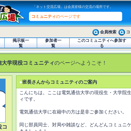
「ネット交流広場」は会員皆様の交流の場所です。
コミュニティ
のページです
会員検索
コ
掲示板一
参加者一
このコミュニティへ参加す
覧
覧
る
信大学現役コミュニティ
のページへようこそ！
●
班長さんからコミュニティのご案内
こんにちは。ここは電気通信大学の現役生・大学院
ィです。
電気通信大学に在籍中の方は是非ご参加ください。
同じ部員同士、対局や雑談など、どんどんコミュニ
役コ