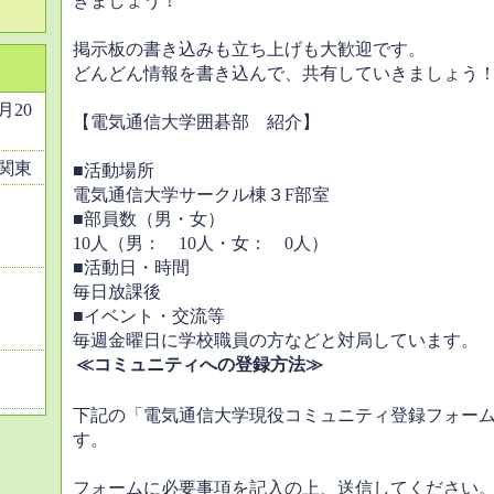
きましょう！
掲示板の書き込みも立ち上げも大歓迎です。
どんどん情報を書き込んで、共有していきましょう
2月20
【電気通信大学囲碁部 紹介】
関東
■活動場所
電気通信大学サークル棟３F部室
■部員数（男・女）
10人（男： 10人・女： 0人）
■活動日・時間
毎日放課後
■イベント・交流等
毎週金曜日に学校職員の方などと対局しています。
≪コミュニティへの登録方法≫
下記の「電気通信大学現役コミュニティ登録フォー
す。
フォームに必要事項を記入の上、送信してください