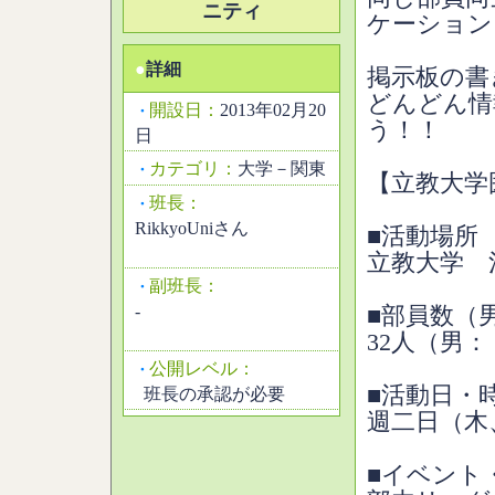
ニティ
ケーション
●
詳細
掲示板の書
どんどん情
開設日：
2013年02月20
・
う！！
日
カテゴリ：
大学－関東
・
【立教大学
班長：
・
RikkyoUniさん
■活動場所
立教大学 
副班長：
・
-
■部員数（
32人（男：
公開レベル：
・
■活動日・
班長の承認が必要
週二日（木
■イベント