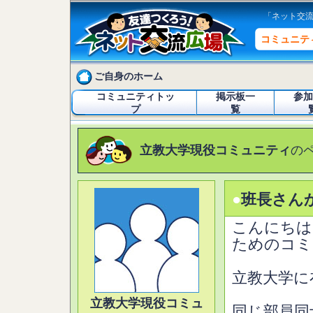
「ネット交
コミュニテ
ご自身のホーム
コミュニティトッ
掲示板一
参加
プ
覧
立教大学現役コミュニティ
の
●
班長さん
こんにちは
ためのコミ
立教大学に
立教大学現役コミュ
同じ部員同