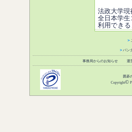
法政大学現
全日本学生
利用できる
＞
＞
パン
事務局からのお知らせ
運
囲碁
©
Copyright
P