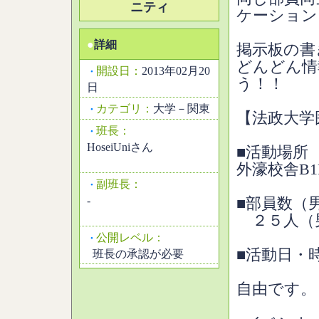
ニティ
ケーション
●
詳細
掲示板の書
どんどん情
開設日：
2013年02月20
・
う！！
日
カテゴリ：
大学－関東
・
【法政大学
班長：
・
HoseiUniさん
■活動場所
外濠校舎B1
副班長：
・
-
■部員数（
２５人（
公開レベル：
・
■活動日・
班長の承認が必要
自由です。