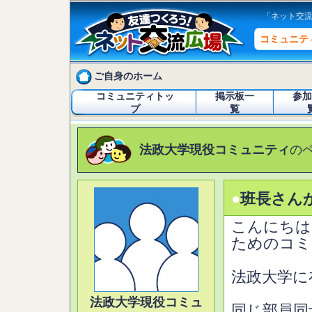
「ネット交
コミュニテ
ご自身のホーム
コミュニティトッ
掲示板一
参加
プ
覧
法政大学現役コミュニティ
の
●
班長さん
こんにちは
ためのコミ
法政大学に
法政大学現役コミュ
同じ部員同