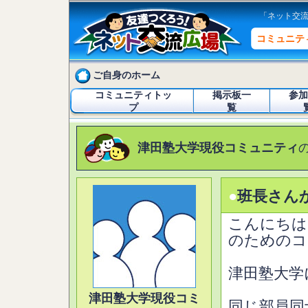
「ネット交
コミュニテ
ご自身のホーム
コミュニティトッ
掲示板一
参加
プ
覧
津田塾大学現役コミュニティ
●
班長さん
こんにちは
のためのコ
津田塾大学
津田塾大学現役コミ
同じ部員同