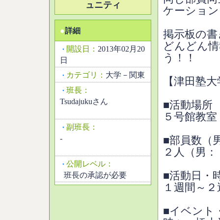
ュニティ
ケーション
●
詳細
掲示板の書
どんどん情
開設日：
2013年02月20
・
う！！
日
カテゴリ：
大学－関東
・
【津田塾大
班長：
・
Tsudajukuさん
■活動場所
５号館教室
副班長：
・
-
■部員数（
２人（男：
公開レベル：
・
■活動日・
班長の承認が必要
１週間～２
■イベント