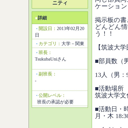
ニティ
ケーション
●
詳細
掲示板の書
どんどん情
開設日：
2013年02月20
・
う！！
日
カテゴリ：
大学－関東
・
【筑波大学
班長：
・
TsukubaUniさん
■部員数（
副班長：
13人（男：
・
-
■活動場所
筑波大学文
公開レベル：
・
班長の承認が必要
■活動日・
月・木 18: