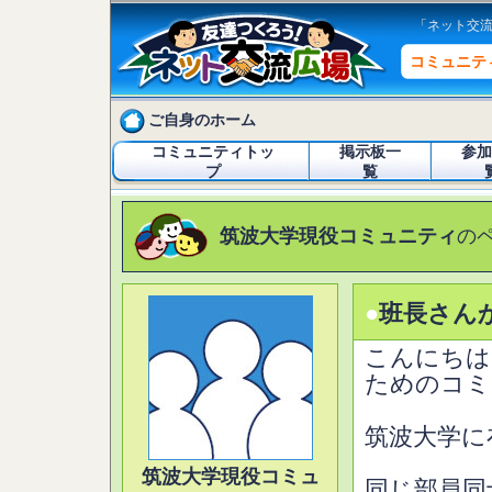
「ネット交
コミュニテ
ご自身のホーム
コミュニティトッ
掲示板一
参加
プ
覧
筑波大学現役コミュニティ
の
●
班長さん
こんにちは
ためのコミ
筑波大学に
筑波大学現役コミュ
同じ部員同