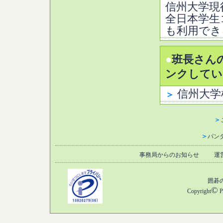
信州大学現
全日本学生
も利用でき
●
班長さん
ンクしてい
信州大学
＞
＞
＞
パン
事務局からのお知らせ
運
囲碁
©
Copyright
P