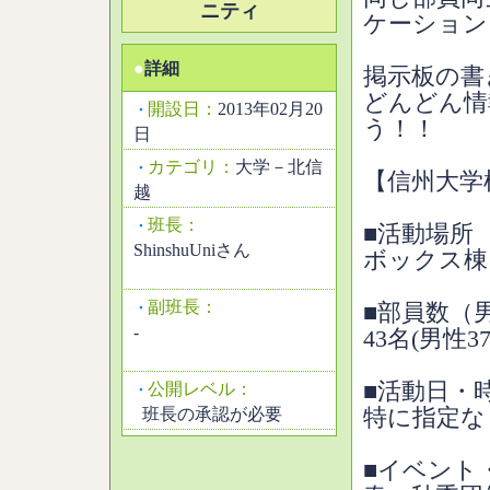
ニティ
ケーション
●
詳細
掲示板の書
どんどん情
開設日：
2013年02月20
・
う！！
日
カテゴリ：
大学－北信
・
【信州大学
越
班長：
・
■活動場所
ShinshuUniさん
ボックス棟
副班長：
・
■部員数（
-
43名(男性3
■活動日・
公開レベル：
・
班長の承認が必要
特に指定な
■イベント