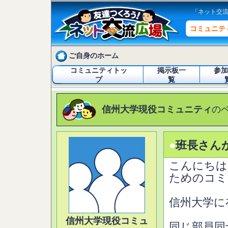
「ネット交
コミュニテ
ご自身のホーム
コミュニティトッ
掲示板一
参加
プ
覧
信州大学現役コミュニティ
の
●
班長さん
こんにちは
ためのコミ
信州大学に
信州大学現役コミュ
同じ部員同