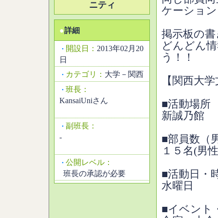
ニティ
ケーション
●
詳細
掲示板の書
どんどん情
開設日：
2013年02月20
・
う！！
日
カテゴリ：
大学－関西
・
【関西大学
班長：
・
KansaiUniさん
■活動場所
新誠乃館
副班長：
・
-
■部員数（
１５名(男性
公開レベル：
・
■活動日・
班長の承認が必要
水曜日
■イベント