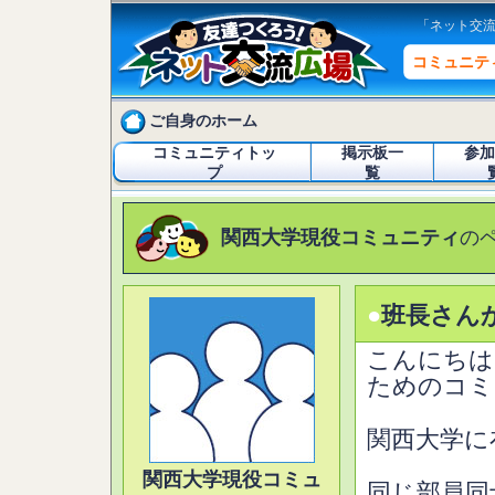
「ネット交
コミュニテ
ご自身のホーム
コミュニティトッ
掲示板一
参加
プ
覧
関西大学現役コミュニティ
の
●
班長さん
こんにちは
ためのコミ
関西大学に
関西大学現役コミュ
同じ部員同