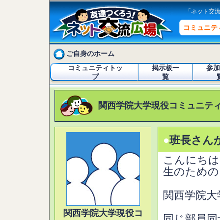
「ネット交
コミュニテ
ご自身のホーム
コミュニティトッ
掲示板一
参加
プ
覧
関西学院大学現役コミュニテ
●
班長さん
こんにちは
生のための
関西学院大
関西学院大学現役コ
同じ部員同