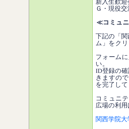
新入生歓迎
Ｇ・現役交
≪コミュニ
下記の「関
ム」をクリ
フォームに
い。
ID登録の
きますので
を完了して
コミュニテ
広場の利用
関西学院大