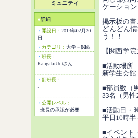
ミュニティ
ケーション
●
詳細
掲示板の書
どんどん情
開設日：
2013年02月20
・
う！！
日
カテゴリ：
大学－関西
・
【関西学院
班長：
・
KangakuUniさん
■活動場所
新学生会館
副班長：
・
-
■部員数（
33名（男性
公開レベル：
・
■活動日・
班長の承認が必要
平日10時半
■イベント