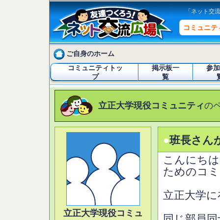
「ネット交
コミュニテ
ご自身のホーム
コミュニティトッ
掲示板一
参加
プ
覧
立正大学現役コミュニティ
の
●
班長さん
こんにちは
ためのコミ
立正大学に
立正大学現役コミュ
同じ部員同