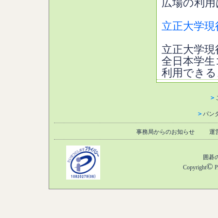
広場の利用
立正大学現
立正大学現
全日本学生
利用できる
＞
＞
パン
事務局からのお知らせ
運
囲碁
©
Copyright
P