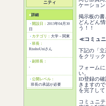
ニティ
ケーション
●
詳細
掲示板の書
どんどん情
開設日：
2013年04月30
・
う！！
日
カテゴリ：
大学－関東
・
≪コミュニ
班長：
・
RisshoUniさん
下記の「立
をクリック
副班長：
・
-
フォームに
い。
ID登録の
公開レベル：
・
きますので
班長の承認が必要
を完了して
コミュニテ