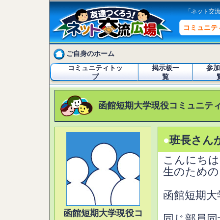
「ネット交
コミュニテ
ご自身のホーム
コミュニティトッ
掲示板一
参加
プ
覧
函館短期大学現役コミュニテ
●
班長さん
こんにちは
生のための
函館短期大
函館短期大学現役コ
同じ部員同