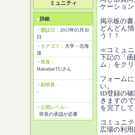
ミュニティ
ケーション
●
詳細
掲示板の書
どんどん情
開設日：
2013年05月30
・
う！！
日
カテゴリ：
大学－北海
・
≪コミュニ
道
下記の「函
班長：
・
ム」をクリ
HakodateTUさん
フォームに
副班長：
・
い。
-
ID登録の
きますので
を完了して
公開レベル：
・
班長の承認が必要
コミュニテ
広場の利用