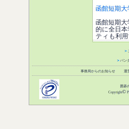
函館短期大
函館短期大
的に全日本
ティも利用
＞
＞
パン
事務局からのお知らせ
運
囲碁
©
Copyright
P