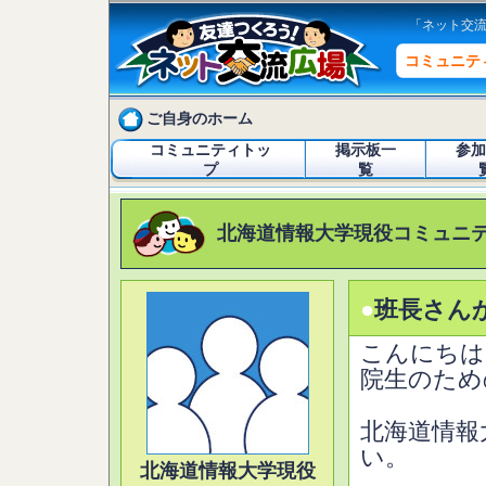
「ネット交
コミュニテ
ご自身のホーム
コミュニティトッ
掲示板一
参加
プ
覧
北海道情報大学現役コミュニ
●
班長さん
こんにちは
院生のため
北海道情報
い。
北海道情報大学現役