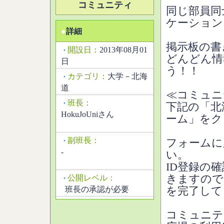
コミュニティ
同じ部員同
ケーション
●
詳細
掲示板の書
開設日：
2013年08月01
・
どんどん情
日
う！！
カテゴリ：
大学－北海
・
道
≪コミュニ
班長：
・
下記の「北
HokuJoUniさん
ーム」をク
副班長：
・
フォームに
-
い。
ID登録の
きますので
公開レベル：
・
班長の承認が必要
を完了して
コミュニテ