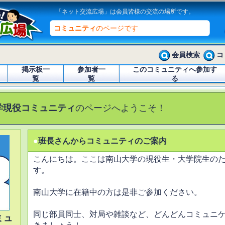
「ネット交流広場」は会員皆様の交流の場所です。
コミュニティ
のページです
会員検索
コ
掲示板一
参加者一
このコミュニティへ参加す
覧
覧
る
学現役コミュニティ
のページへようこそ！
●
班長さんからコミュニティのご案内
こんにちは。ここは南山大学の現役生・大学院生の
す。
南山大学に在籍中の方は是非ご参加ください。
同じ部員同士、対局や雑談など、どんどんコミュニ
ミュ