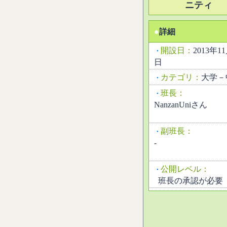
ニティ
●
詳細
開設日：
2013年1
・
日
カテゴリ：
大学－
・
班長：
・
NanzanUniさん
副班長：
・
-
公開レベル：
・
班長の承認が必要