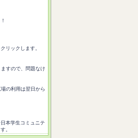
！！
をクリックします。
。
きますので、問題なけ
広場の利用は翌日から
全日本学生コミュニテ
ます。