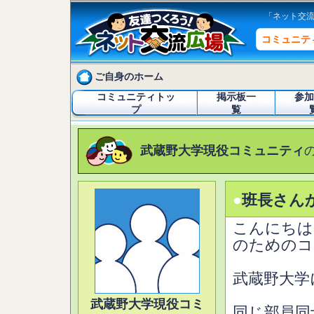
「ネット交
コミュニテ
ご自身のホーム
コミュニティトッ
掲示板一
参加
プ
覧
武蔵野大学現役コミュニティ
●
班長さん
こんにちは
のためのコ
武蔵野大学
武蔵野大学現役コミ
同じ部員同