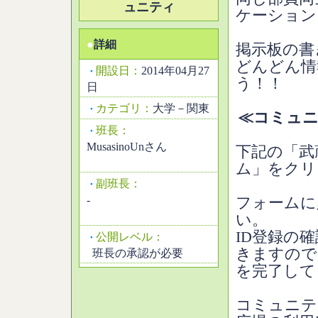
ュニティ
ケーション
●
詳細
掲示板の書
どんどん情
開設日：
2014年04月27
・
う！！
日
カテゴリ：
大学－関東
・
≪コミュニ
班長：
・
MusasinoUnさん
下記の「武
ム」をクリ
副班長：
・
-
フォームに
い。
ID登録の
公開レベル：
・
きますので
班長の承認が必要
を完了して
コミュニテ