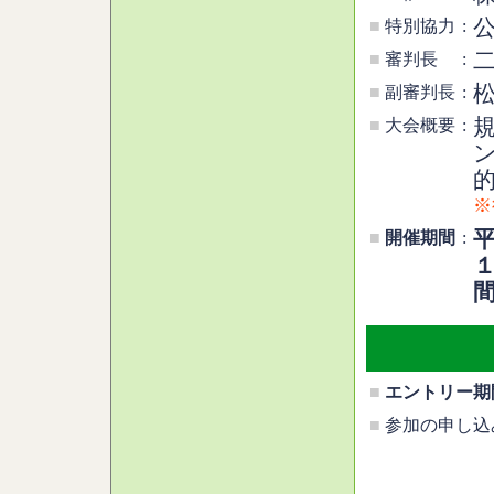
■
特別協力
:
■
審判長
:
■
副審判長
:
■
大会概要
:
※
平
■
開催期間
:
１
間
■
エントリー期
■
参加の申し込