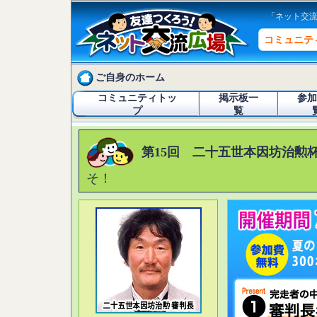
「ネット交
コミュニテ
ご自身のホーム
コミュニティトッ
掲示板一
参加
プ
覧
第15回 二十五世本因坊治勲杯
そ！