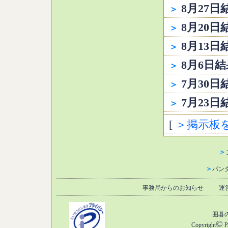
8月27日
＞
8月20日
＞
8月13日
＞
8月6日結
＞
7月30日
＞
7月23日
＞
[
＞掲示板
＞
＞
パン
事務局からのお知らせ
運
囲碁
©
Copyright
P