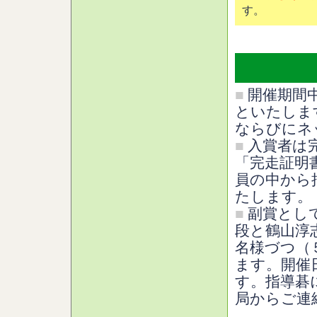
す。
■
開催期間
といたしま
ならびにネ
■
入賞者は
「完走証明
員の中から
たします。
■
副賞とし
段と鶴山淳
名様づつ（
ます。開催日
す。指導碁
局からご連