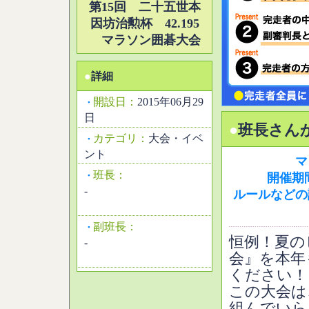
第15回 二十五世本
因坊治勲杯 42.195
マラソン囲碁大会
●
詳細
開設日：
2015年06月29
・
日
●
班長さん
カテゴリ：
大会・イベ
・
ント
マ
班長：
・
開催期間
-
ルールなどの
副班長：
・
恒例！夏の
-
会』を本年
ください！
この大会は
組んでいら