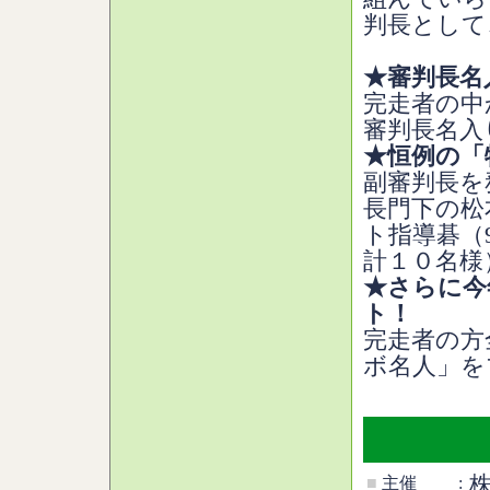
判長として
★審判長名
完走者の中
審判長名入
★恒例の「
副審判長を
長門下の松
ト指導碁（
計１０名様
★さらに今
ト！
完走者の方
ボ名人」を
■
主催
: