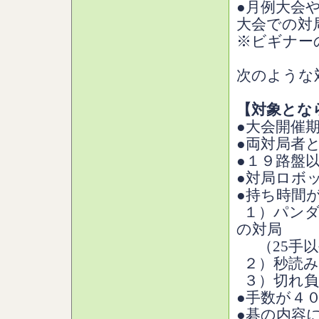
●月例大会
大会での対
※ビギナー
次のような
【対象とな
●大会開催
●両対局者
●１９路盤
●対局ロボッ
●持ち時間
１）パンダ
の対局
（25手以
２）秒読み
３）切れ負
●手数が４
●碁の内容