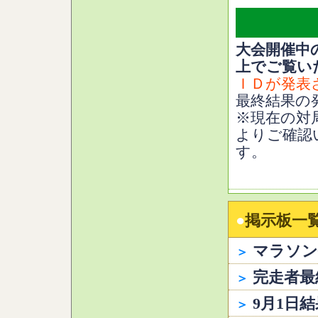
大会開催中
上でご覧い
ＩＤが発表
最終結果の
※現在の対
よりご確認
す。
●
掲示板一
マラソン
＞
完走者最
＞
9月1日結
＞