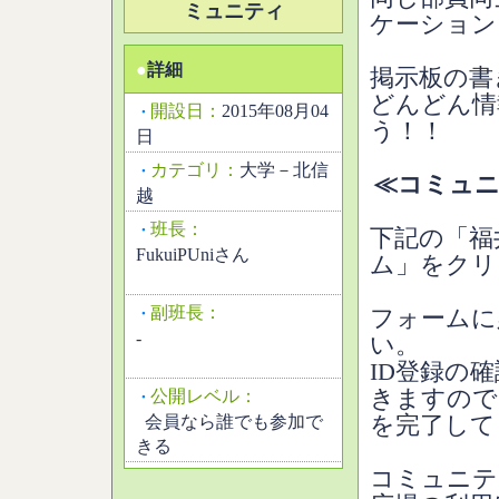
ミュニティ
ケーション
●
詳細
掲示板の書
どんどん情
開設日：
2015年08月04
・
う！！
日
カテゴリ：
大学－北信
・
≪コミュニ
越
班長：
・
下記の「福
FukuiPUniさん
ム」をクリ
副班長：
・
フォームに
-
い。
ID登録の
きますので
公開レベル：
・
会員なら誰でも参加で
を完了して
きる
コミュニテ