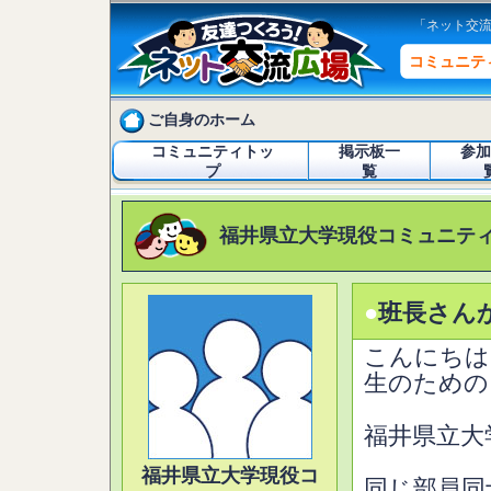
「ネット交
コミュニテ
ご自身のホーム
コミュニティトッ
掲示板一
参加
プ
覧
福井県立大学現役コミュニテ
●
班長さん
こんにちは
生のための
福井県立大
福井県立大学現役コ
同じ部員同