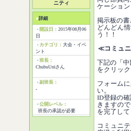
ニティ
ケーション
●
詳細
掲示板の書
どんどん情
開設日：
2015年08月06
・
う！！
日
カテゴリ：
大会・イベ
・
≪コミュニ
ント
班長：
・
下記の「中
ChubuUniさん
をクリック
副班長：
・
フォームに
-
い。
ID登録の
きますので
公開レベル：
・
班長の承認が必要
を完了して
コミュニテ