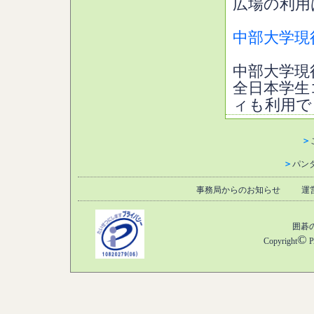
広場の利用
中部大学現
中部大学現
全日本学生
ィも利用で
＞
＞
パン
事務局からのお知らせ
運
囲碁
©
Copyright
P