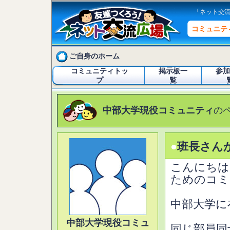
「ネット交
コミュニテ
ご自身のホーム
コミュニティトッ
掲示板一
参加
プ
覧
中部大学現役コミュニティ
の
●
班長さん
こんにちは
ためのコミ
中部大学に
中部大学現役コミュ
同じ部員同