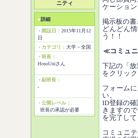
ニティ
ケーション
●
詳細
掲示板の書
どんどん情
開設日：
2015年11月12
・
う！！
日
カテゴリ：
大学－全国
・
≪コミュニ
班長：
・
HosoUniさん
下記の「放
をクリック
副班長：
・
-
フォームに
い。
ID登録の
公開レベル：
・
きますので
班長の承認が必要
を完了して
コミュニテ