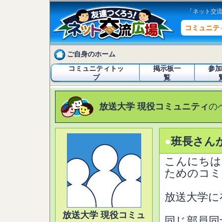
「ネット交
コミュニテ
ご自身のホーム
コミュニティトッ
掲示板一
参加
プ
覧
放送大学 現役コミュニティ
の
●
班長さん
こんにちは
ためのコミ
放送大学に
放送大学 現役コミュ
同じ部員同