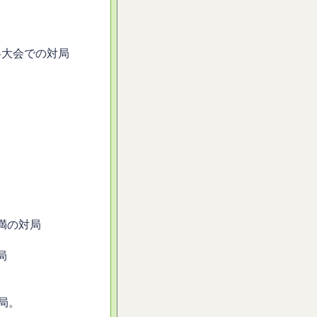
各大会での対局
。
。
満の対局
局
局。