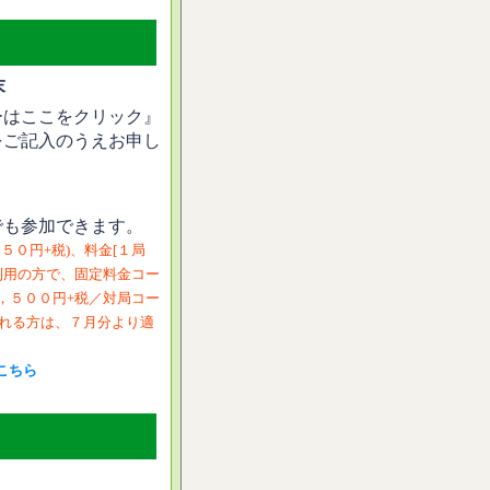
末
ーはここをクリック』
をご記入のうえお申し
でも参加できます。
５０円+税)、料金[１局
ご利用の方で、固定料金コー
２，５００円+税／対局コー
される方は、７月分より適
こちら