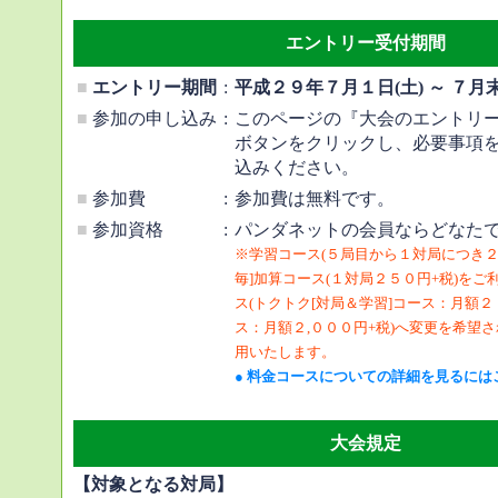
エントリー受付期間
■
エントリー期間
:
平成２９年７月１日(土) ～ ７月
■
参加の申し込み
:
このページの『大会のエントリ
ボタンをクリックし、必要事項
込みください。
■
参加費
:
参加費は無料です。
■
参加資格
:
パンダネットの会員ならどなた
※学習コース(５局目から１対局につき２
毎]加算コース(１対局２５０円+税)を
ス(トクトク[対局＆学習]コース：月額
ス：月額２,０００円+税)へ変更を希望
用いたします。
● 料金コースについての詳細を見るには
大会規定
【対象となる対局】