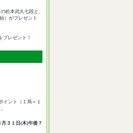
下の松本武久七段と、
開始）がプレゼント
！
をプレゼント！
0ポイント（１局＝１
す。
８月３１日(木)午後７