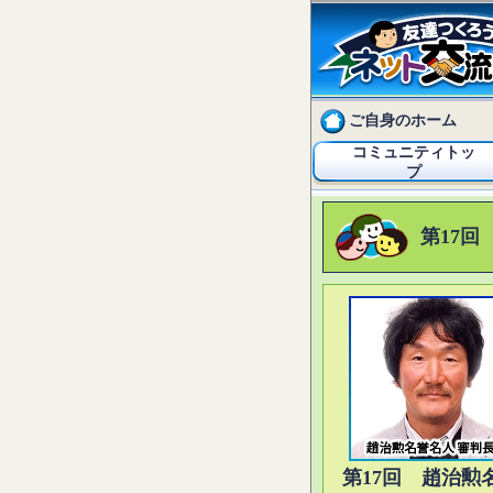
ご自身のホーム
コミュニティトッ
プ
第17回
第17回 趙治勲