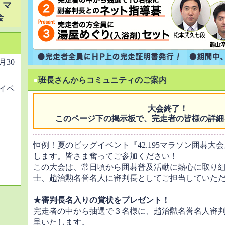
 マ
会
6月30
●
班長さんからコミュニティのご案内
イベ
大会終了！
このページ下の掲示板で、完走者の皆様の詳細
恒例！夏のビッグイベント『42.195マラソン囲碁大
します。皆さま奮ってご参加ください！
この大会は、常日頃から囲碁普及活動に熱心に取り
士、趙治勲名誉名人に審判長としてご担当していた
★審判長名入りの賞状をプレゼント！
完走者の中から抽選で３名様に、趙治勲名誉名人審
呈いたします。