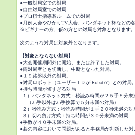
●一般対局室での対局
●自由対局室での対局
●プロ棋士指導碁ルームでの対局
●月例大会やひかりTV大会、パンダネット杯などの
※ビギナーの方、仮の方との対局も対象となります
次のような対局は対象外となります。
【対象とならない対局】
●大会開催期間外に開始、または終了した対局。
●両対局者とも切断し、中断となった対局。
●１９路盤以外の対局。
●対局ロボット（ユーザーＩＤが Robot??）との対局
●持ち時間が短すぎる対局
１）パンダネット方式：秒読み時間が２５手５分未
（25手以外は25手換算で５分未満の対局）
２）秒読み方式：秒読み時間が１手２０秒未満の対
３）切れ負け方式：持ち時間が３０分未満の対局
●手数が４０手未満の対局。
●碁の内容において問題があると事務局が判断した対