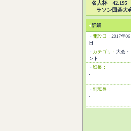
名人杯 42.195
ラソン囲碁大
●
詳細
開設日：
2017年0
・
日
カテゴリ：
大会・
・
ント
班長：
・
-
副班長：
・
-