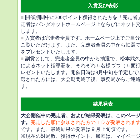
入賞及び表彰
■
開催期間中に300ポイント獲得された方を「完走者
走者はパンダネットホームページ上ならびにネット
します。
■
入賞者は完走者全員です。ホームページ上でご自分
ご覧いただけます。また、完走者全員の中から抽選
をプレゼントいたします。
■
副賞として、完走者全員の中から抽選で、松本武久
によるネット指導碁を、それぞれ５名様づつ（５面打
レゼントいたします。開催日時は9月中旬を予定して
選された方には、大会期間終了後、事務局からご連
す。
結果発表
大会開催中の完走者、および結果発表は、このペー
す。
完走した順に参加された方のＩＤが発表されま
です。また、最終結果の発表は９月上旬頃です。
※現在の対局数、獲得ポイント、勝率は、マイペー