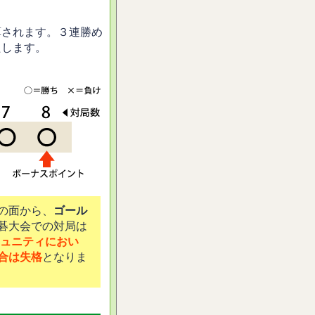
算されます。３連勝め
たします。
の面から、
ゴール
碁大会での対局は
ュニティにおい
合は失格
となりま