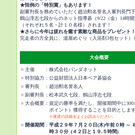
★恒例の「特別賞」もあります！
副審判長を務めていただく趙治勲名誉名人審判長門
鶴山淳志七段からのネット指導碁（9/22（金）14時
（それぞれ５名・計１０名様）されます！
★さらに今年は疲れを癒す素敵な商品をプレゼント
完走者の方全員に、湯屋めぐり（入浴剤3包セット）
大会概要
■
主催
:
株式会社パンダネット
■
特別協力
:
公益財団法人日本ペア碁協会
■
審判長
:
趙治勲名誉名人
■
副審判長
:
松本武久七段、鶴山淳志七段
■
大会概要
:
規定の勝率を満たし、開催期間中に30
ポイント）獲得することを目的としま
※後述の詳細をよくお読みください。
■
開催期間
:
平成２９年７月２０日(木)午前０時 ～ 
時３０分 (４２日と１９.５時間)