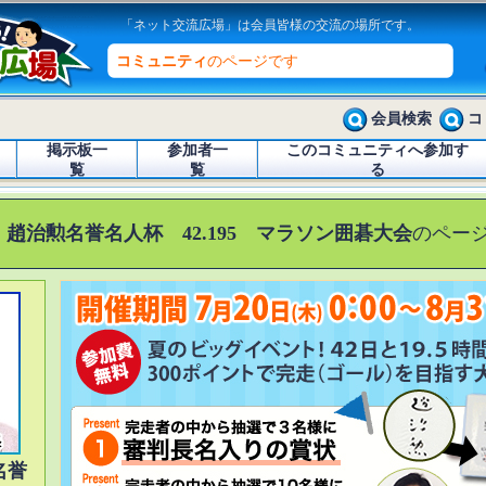
「ネット交流広場」は会員皆様の交流の場所です。
コミュニティ
のページです
会員検索
コ
掲示板一
参加者一
このコミュニティへ参加す
覧
覧
る
 趙治勲名誉名人杯 42.195 マラソン囲碁大会
のペー
名誉