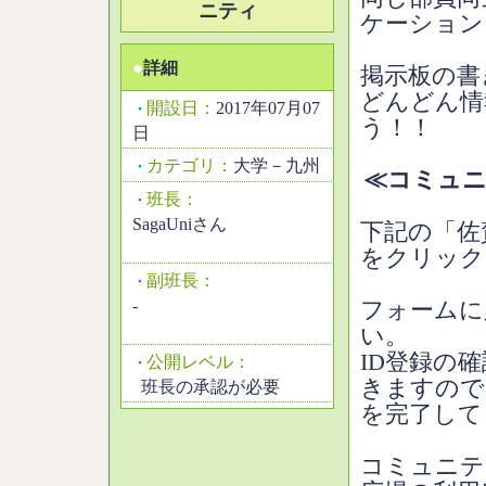
ニティ
ケーション
●
詳細
掲示板の書
どんどん情
開設日：
2017年07月07
・
う！！
日
カテゴリ：
大学－九州
・
≪コミュニ
班長：
・
SagaUniさん
下記の「佐
をクリック
副班長：
・
-
フォームに
い。
ID登録の
公開レベル：
・
きますので
班長の承認が必要
を完了して
コミュニテ