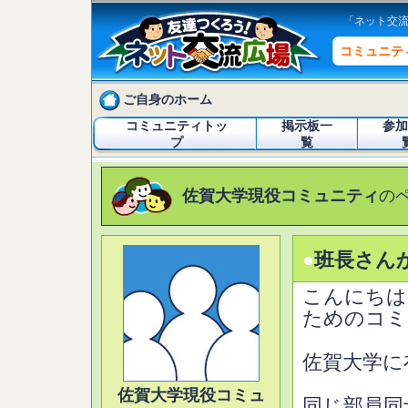
「ネット交
コミュニテ
ご自身のホーム
コミュニティトッ
掲示板一
参加
プ
覧
佐賀大学現役コミュニティ
の
●
班長さん
こんにちは
ためのコミ
佐賀大学に
佐賀大学現役コミュ
同じ部員同