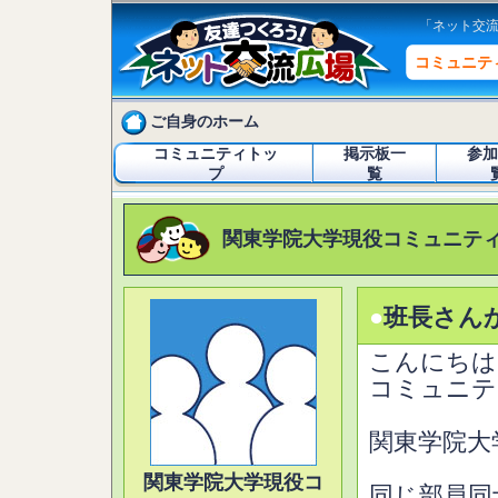
「ネット交
コミュニテ
ご自身のホーム
コミュニティトッ
掲示板一
参加
プ
覧
関東学院大学現役コミュニテ
●
班長さん
こんにちは
コミュニテ
関東学院大
関東学院大学現役コ
同じ部員同