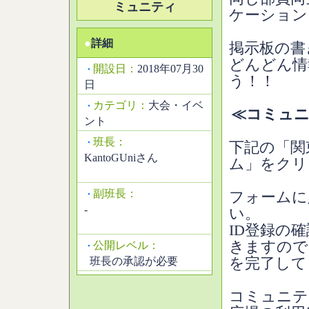
ミュニティ
ケーション
●
詳細
掲示板の書
どんどん情
開設日：
2018年07月30
・
う！！
日
カテゴリ：
大会・イベ
・
≪コミュニ
ント
班長：
・
下記の「関
KantoGUniさん
ム」をクリ
副班長：
・
フォームに
-
い。
ID登録の
きますので
公開レベル：
・
班長の承認が必要
を完了して
コミュニテ