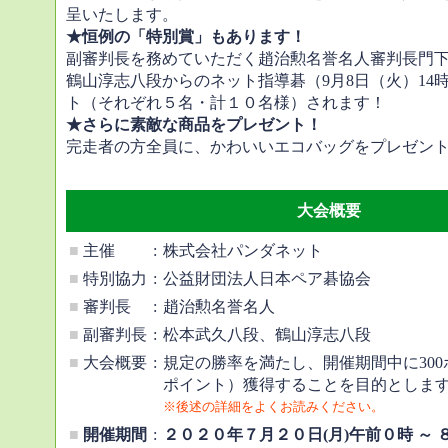
呈いたします。
★恒例の「特別賞」もあります！
副審判長を務めていただく趙治勲名誉名人審判長門
鶴山淳志八段からのネット指導碁（9月8日（火）14
ト（それぞれ５名・計１０名様）されます！
★さらに素敵な商品をプレゼント！
完走者の方全員に、かわいいエコバッグをプレゼン
大会概要
■
主催
:
株式会社パンダネット
■
特別協力
:
公益財団法人日本ペア碁協会
■
審判長
:
趙治勲名誉名人
■
副審判長
:
松本武久八段、鶴山淳志八段
■
大会概要
:
規定の勝率を満たし、開催期間中に30
ポイント）獲得することを目的としま
※後述の詳細をよくお読みください。
■
開催期間
:
２０２０年７月２０日(月)午前０時 ～ 