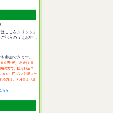
末
ーはここをクリック』
をご記入のうえお申し
でも参加できます。
５０円+税)、料金[１局
ご利用の方で、固定料金コー
２，５００円+税／対局コー
される方は、７月分より適
こちら