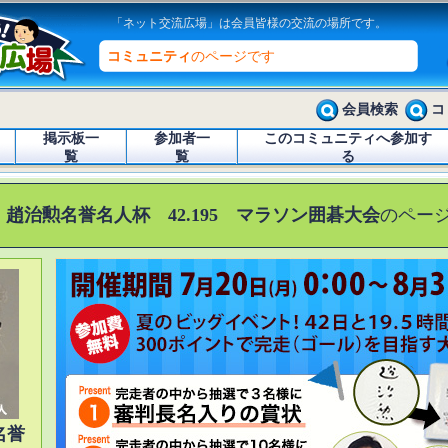
「ネット交流広場」は会員皆様の交流の場所です。
コミュニティ
のページです
会員検索
コ
掲示板一
参加者一
このコミュニティへ参加す
覧
覧
る
 趙治勲名誉名人杯 42.195 マラソン囲碁大会
のペー
名誉