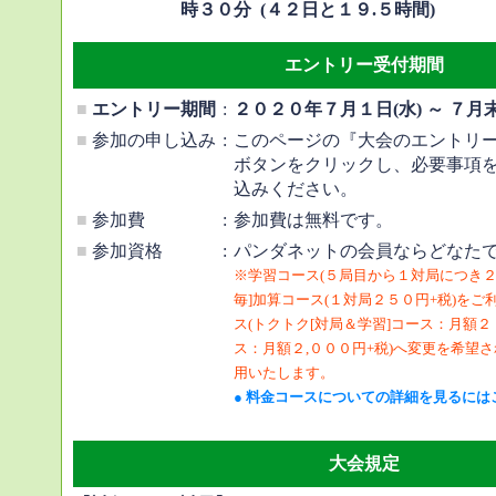
時３０分 (４２日と１９.５時間)
エントリー受付期間
■
エントリー期間
:
２０２０年７月１日(水) ～ ７月
■
参加の申し込み
:
このページの『大会のエントリ
ボタンをクリックし、必要事項
込みください。
■
参加費
:
参加費は無料です。
■
参加資格
:
パンダネットの会員ならどなた
※学習コース(５局目から１対局につき２
毎]加算コース(１対局２５０円+税)を
ス(トクトク[対局＆学習]コース：月額
ス：月額２,０００円+税)へ変更を希望
用いたします。
● 料金コースについての詳細を見るには
大会規定