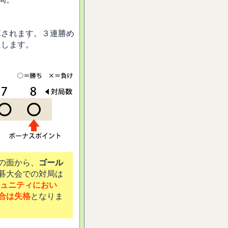
算されます。３連勝め
たします。
の面から、
ゴール
碁大会での対局は
ュニティにおい
合は失格
となりま