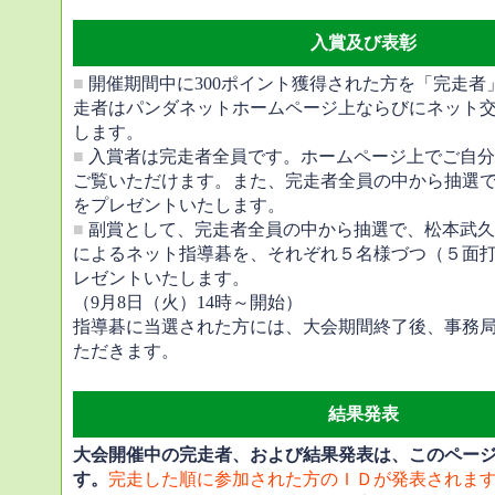
入賞及び表彰
■
開催期間中に300ポイント獲得された方を「完走者
走者はパンダネットホームページ上ならびにネット
します。
■
入賞者は完走者全員です。ホームページ上でご自分
ご覧いただけます。また、完走者全員の中から抽選
をプレゼントいたします。
■
副賞として、完走者全員の中から抽選で、松本武久
によるネット指導碁を、それぞれ５名様づつ（５面打
レゼントいたします。
（9月8日（火）14時～開始）
指導碁に当選された方には、大会期間終了後、事務
ただきます。
結果発表
大会開催中の完走者、および結果発表は、このペー
す。
完走した順に参加された方のＩＤが発表されま