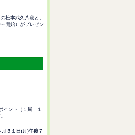
下の松本武久八段と、
時～開始）がプレゼン
ト！
0ポイント（１局＝１
す。
８月３１日(月)午後７