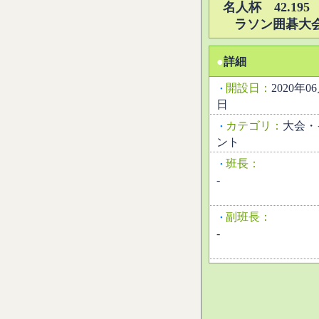
名人杯 42.195
ラソン囲碁大
●
詳細
開設日：
2020年0
・
日
カテゴリ：
大会・
・
ント
班長：
・
-
副班長：
・
-