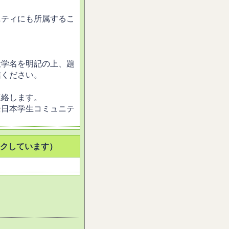
。
ニティにも所属するこ
大学名を明記の上、題
信ください。
連絡します。
全日本学生コミュニテ
ンクしています）