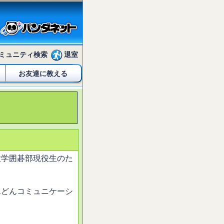
ミュニティ検索
退室
お友達に教える
大学囲碁部現役生のた
んどんコミュニケーシ