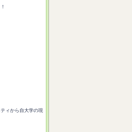
！！
ニティから自大学の現