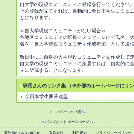
自大学の現役コミュニティに登録を行ってください
その登録が完了すれば、自動的に全日本学生コミュ
とになります。
≪自大学現役コミュニティがない場合≫
各地区コミュニティの班長にメッセージにて氏名、
名を「自大学現役コミュニティ作成希望」として送
数日中にご自身の大学現役コミュニティを作成して
自大学の現役コミュニティに所属すれば、自動的に
ィに所属することになります。
●
班長さんのリンク集 （※外部のホームページにリ
全日本学生囲碁連盟
＞
＞
このページの上部へ
＞
パンダネット ホームページへ
事務局からのお知らせ
運営会社
利用規約
プライバシーポリシー