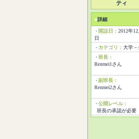
ティ
●
詳細
開設日：
2012年1
・
日
カテゴリ：
大学－
・
班長：
・
Renmei1さん
副班長：
・
Renmei2さん
公開レベル：
・
班長の承認が必要