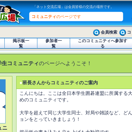
「ネット交流広場」は会員皆様の交流の場所です。
コミュニティ
のページです
会員検索
コ
掲示板一
参加者一
このコミュニティへ参加す
覧
覧
る
学生コミュニティ
のページへようこそ！
●
班長さんからコミュニティのご案内
こんにちは。ここは全日本学生囲碁連盟に所属する
めのコミュニティです。
大学を超えて同じ大学生同士、対局や雑談など、ど
ョンをとっていきましょう！
ュニ