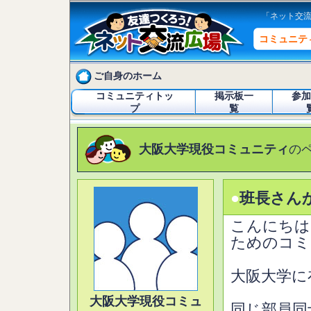
「ネット交
コミュニテ
ご自身のホーム
コミュニティトッ
掲示板一
参加
プ
覧
大阪大学現役コミュニティ
の
●
班長さん
こんにちは
ためのコミ
大阪大学に
大阪大学現役コミュ
同じ部員同