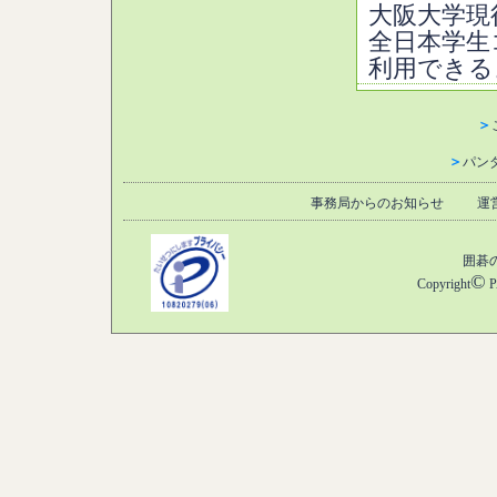
大阪大学現
全日本学生
利用できる
＞
＞
パン
事務局からのお知らせ
運
囲碁
©
Copyright
P