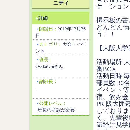
ニティ
ケーション
●
詳細
掲示板の書
どんどん情
開設日：
2012年12月26
・
う！！
日
カテゴリ：
大会・イベ
・
【大阪大学
ント
班長：
・
活動場所 
OsakaUniさん
番BOX
活動日時 
副班長：
・
部員数 36
-
イベント等
宿、飲み会
PR 阪大
公開レベル：
・
班長の承認が必要
しておりま
く、先輩後
気軽に見学