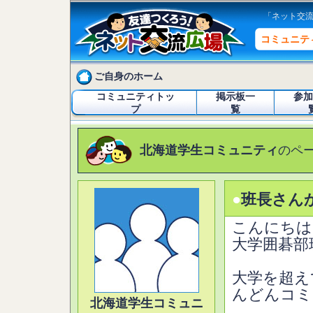
「ネット交
コミュニテ
ご自身のホーム
コミュニティトッ
掲示板一
参加
プ
覧
北海道学生コミュニティ
のペ
●
班長さん
こんにちは
大学囲碁部
大学を超え
んどんコミ
北海道学生コミュニ