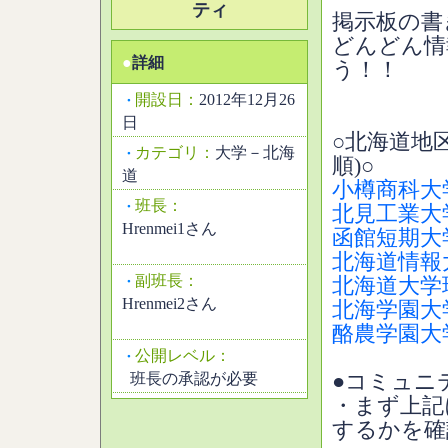
ティ
掲示板の書
どんどん情
●
詳細
う！！
開設日：
2012年12月26
・
日
○北海道地
カテゴリ：
大学－北海
・
順)○
道
小樽商科大
班長：
・
北見工業大
Hrenmei1さん
函館短期大
北海道情報
副班長：
・
北海道大学
Hrenmei2さん
北海学園大
酪農学園大
公開レベル：
・
班長の承認が必要
●コミュニ
・まず上記
するかを確