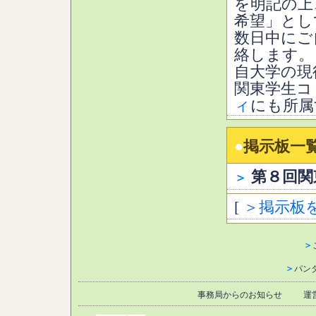
を明記の上
希望」とし
数日中にご
絡します。
自大学の現
関東学生コ
ィ
にも所属
●
掲示板一
第８回関
＞
[
＞掲示板
＞
＞
パン
事務局からのお知らせ
運