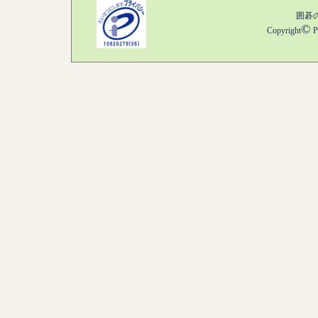
囲碁
©
Copyright
P