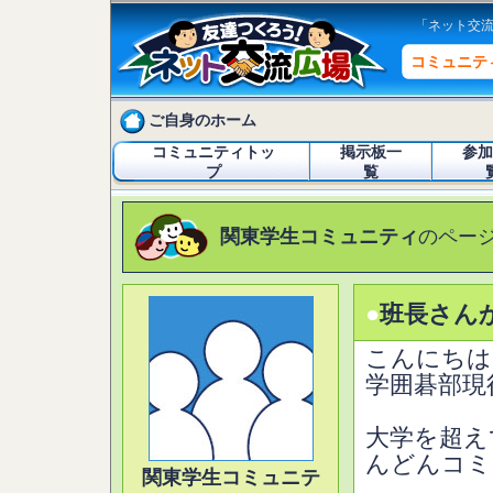
「ネット交
コミュニテ
ご自身のホーム
コミュニティトッ
掲示板一
参加
プ
覧
関東学生コミュニティ
のペー
●
班長さん
こんにちは
学囲碁部現
大学を超え
んどんコミ
関東学生コミュニテ