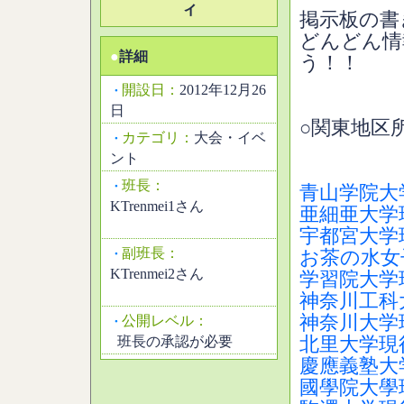
ィ
掲示板の書
どんどん情
●
詳細
う！！
開設日：
2012年12月26
・
日
○関東地区
カテゴリ：
大会・イベ
・
ント
班長：
・
青山学院大
KTrenmei1さん
亜細亜大学
宇都宮大学
副班長：
・
お茶の水女
KTrenmei2さん
学習院大学
神奈川工科
神奈川大学
公開レベル：
・
班長の承認が必要
北里大学現
慶應義塾大
國學院大學