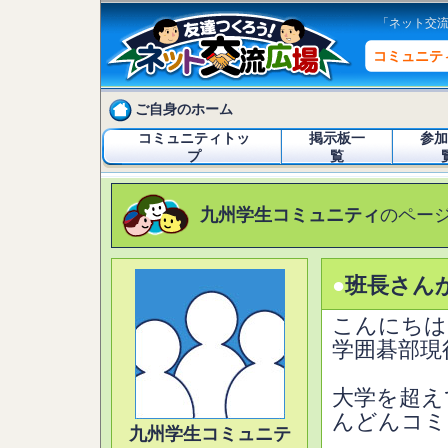
「ネット交
コミュニテ
ご自身のホーム
コミュニティトッ
掲示板一
参加
プ
覧
九州学生コミュニティ
のペー
●
班長さん
こんにちは
学囲碁部現
大学を超え
んどんコミ
九州学生コミュニテ