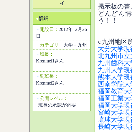
ィ
掲示板の書
どんどん情
●
詳細
う！！
開設日：
2012年12月26
・
日
○九州地区
カテゴリ：
大学－九州
・
大分大学現
班長：
・
北九州市立
Krenmei1さん
九州歯科大
九州大学現
副班長：
熊本大学現
・
Krenmei2さん
西南学院大
福岡教育大
福岡工業大
公開レベル：
・
福岡大学現
班長の承認が必要
宮崎大学現
琉球大学現
長崎大学現