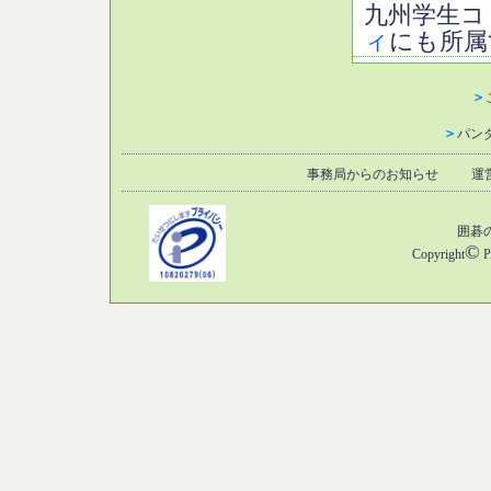
九州学生コ
ィ
にも所属
＞
＞
パン
事務局からのお知らせ
運
囲碁
©
Copyright
P