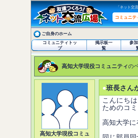
「ネット交
コミュニテ
ご自身のホーム
コミュニティトッ
掲示板一
参加
プ
覧
高知大学現役コミュニティ
の
●
班長さん
こんにちは
ためのコミ
高知大学に
高知大学現役コミュ
同じ部員同