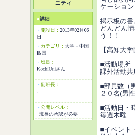
ニティ
ケーション
●
詳細
掲示板の書
どんどん情
開設日：
2013年02月06
・
う！！
日
カテゴリ：
大学－中国
・
【高知大学
四国
班長：
・
■活動場所
KochiUniさん
課外活動共
副班長：
・
■部員数（
-
２０名(男
■活動日・
公開レベル：
・
班長の承認が必要
毎週木曜
■イベント