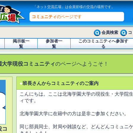
「ネット交流広場」は会員皆様の交流の場所です。
コミュニティ
のページです
会員検索
コ
掲示板一
参加者一
このコミュニティへ参加す
覧
覧
る
園大学現役コミュニティ
のページへようこそ！
●
班長さんからコミュニティのご案内
こんにちは。ここは北海学園大学の現役生・大学院
ィです。
北海学園大学に在籍中の方は是非ご参加ください。
同じ部員同士、対局や雑談など、どんどんコミュニ
役コ