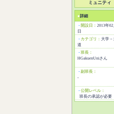
ミュニティ
●
詳細
開設日：
2013年0
・
日
カテゴリ：
大学－
・
道
班長：
・
HGakuenUniさん
副班長：
・
-
公開レベル：
・
班長の承認が必要