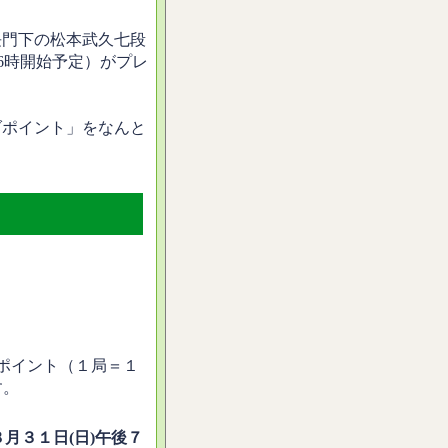
長門下の松本武久七段
16時開始予定）がプレ
ダポイント」をなんと
0ポイント（１局＝１
す。
８月３１日(日)午後７