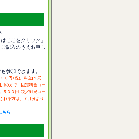
末
ーはここをクリック』
をご記入のうえお申し
でも参加できます。
５０円+税)、料金[１局
ご利用の方で、固定料金コー
２，５００円+税／対局コー
望される方は、７月分より
こちら