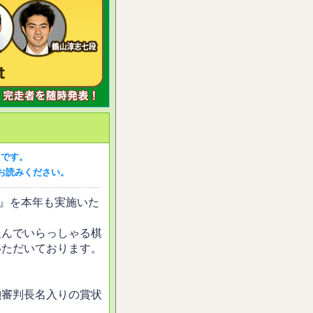
30です。
お読みください。
会』を本年も実施いた
組んでいらっしゃる棋
いただいております。
勲審判長名入りの賞状