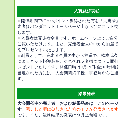
入賞及び表彰
■
開催期間中に300ポイント獲得された方を「完走者
走者はパンダネットホームページ上ならびにネット
します。
■
入賞者は完走者全員です。ホームページ上でご自分
ご覧いただけます。また、完走者全員の中から抽選
をプレゼントいたします。
■
副賞として、完走者全員の中から抽選で、松本武久
によるネット指導碁を、それぞれ５名様づつ（５面打
レゼントいたします。開催日時は9月19日(金)16時
当選された方には、大会期間終了後、事務局からご
す。
結果発表
大会開催中の完走者、および結果発表は、このペー
す。
完走した順に参加された方のＩＤが発表されま
です。また、最終結果の発表は９月上旬頃です。