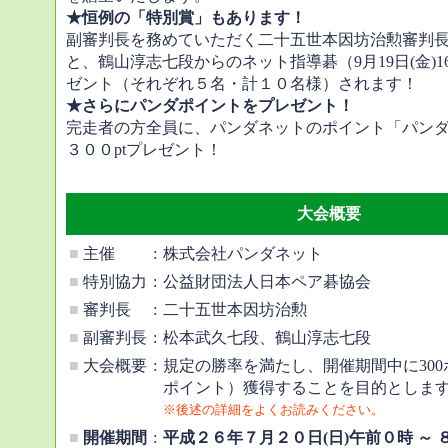
★恒例の「特別賞」もあります！
副審判長を務めていただく二十五世本因坊治勲審判
と、鶴山淳志七段からのネット指導碁（9月19日(金)
ゼント（それぞれ５名・計１０名様）されます！
★さらにパンダポイントをプレゼント！
完走者の方全員に、パンダネットのポイント「パン
３００ptプレゼント！
大会概要
■
主催
:
株式会社パンダネット
■
特別協力
:
公益財団法人日本ペア碁協会
■
審判長
:
二十五世本因坊治勲
■
副審判長
:
松本武久七段、鶴山淳志七段
■
大会概要
:
規定の勝率を満たし、開催期間中に30
ポイント）獲得することを目的としま
※後述の詳細をよくお読みください。
■
開催期間
:
平成２６年７月２０日(日)午前０時 ～ 