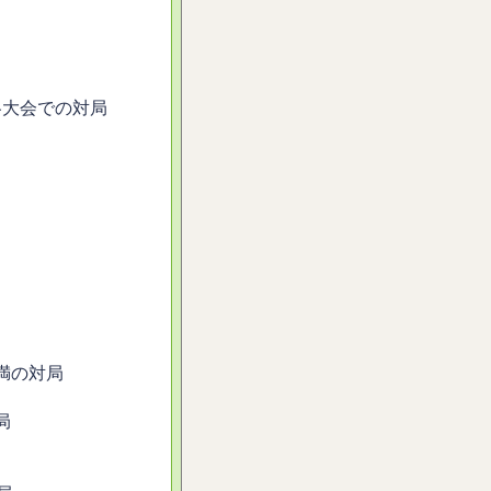
各大会での対局
。
。
満の対局
局