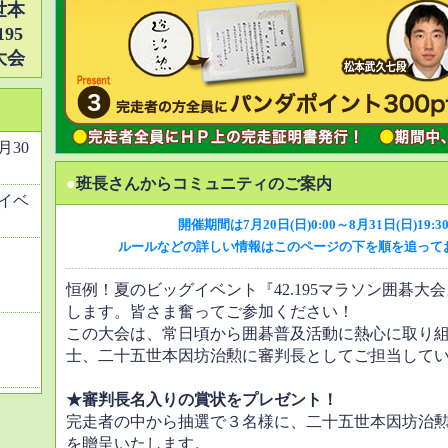
世本
95
大会
6月30
●
班長さんからコミュニティのご案内
イベ
開催期間は7月20日(日)0:00～8月31日(日)19:
ルールなどの詳しい情報はこのページの下を順を追って
恒例！夏のビッグイベント『42.195マラソン囲碁大
します。皆さま奮ってご参加ください！
この大会は、常日頃から囲碁普及活動に熱心に取り
士、二十五世本因坊治勲に審判長としてご担当して
★審判長名入りの賞状をプレゼント！
完走者の中から抽選で３名様に、二十五世本因坊治
を贈呈いたします。