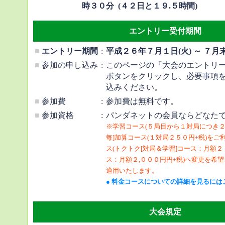
時３０分 (４２日と１９.５時間)
エントリー受付期間
■
エントリー期間
:
平成２６年７月１日(火) ～ ７月
■
参加の申し込み
:
このページの『大会のエントリ
ボタンをクリックし、必要事項
込みください。
■
参加費
:
参加費は無料です。
■
参加資格
:
パンダネットの会員ならどなた
※学習コース(５局目から１対局につき２
毎]加算コース(１対局２５０円+税)を
ス(トクトク[対局＆学習]コース：月額
ス：月額２,０００円円+税)へ変更を希
適用いたします。
● 料金コースについての詳細を見るには
大会規定