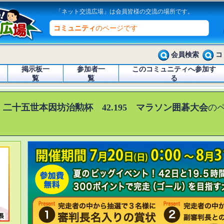
「ネット交流広場」は会員皆様の交流の場所です。
コミュニティ
のページです
会員検索
コ
掲示板一
参加者一
このコミュニティへ参加す
覧
覧
る
 二十五世本因坊治勲杯 42.195 マラソン囲碁大会
の