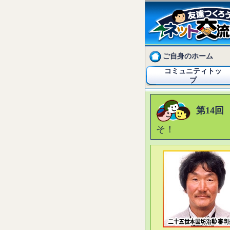
ご自身のホーム
コミュニティトッ
プ
第14回
そ！