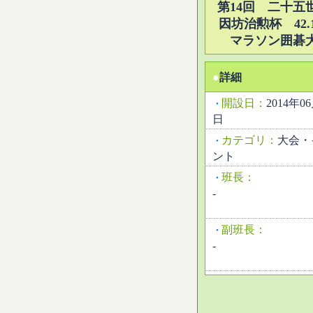
第14回 二十五
因坊治勲杯 42.1
マラソン囲碁
●
詳細
開設日：
2014年0
・
日
カテゴリ：
大会・
・
ント
班長：
・
-
副班長：
・
-