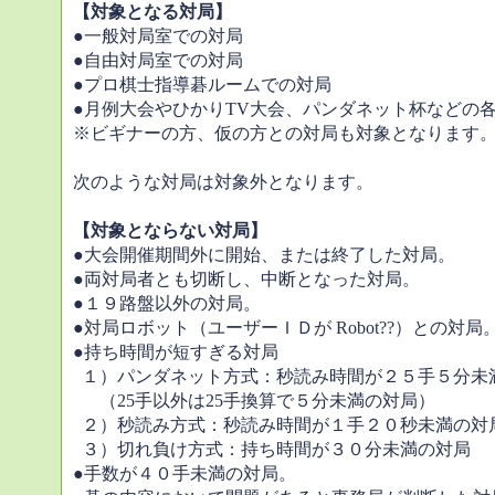
【対象となる対局】
●一般対局室での対局
●自由対局室での対局
●プロ棋士指導碁ルームでの対局
●月例大会やひかりTV大会、パンダネット杯などの
※ビギナーの方、仮の方との対局も対象となります
次のような対局は対象外となります。
【対象とならない対局】
●大会開催期間外に開始、または終了した対局。
●両対局者とも切断し、中断となった対局。
●１９路盤以外の対局。
●対局ロボット（ユーザーＩＤが Robot??）との対局
●持ち時間が短すぎる対局
１）パンダネット方式：秒読み時間が２５手５分未
（25手以外は25手換算で５分未満の対局）
２）秒読み方式：秒読み時間が１手２０秒未満の対
３）切れ負け方式：持ち時間が３０分未満の対局
●手数が４０手未満の対局。