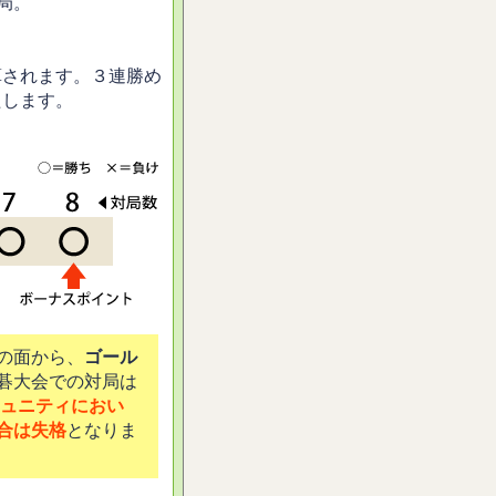
局。
算されます。３連勝め
たします。
の面から、
ゴール
碁大会での対局は
ュニティにおい
合は失格
となりま