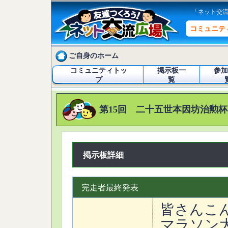
「ネット交
コミュニテ
ご自身のホーム
コミュニティトッ
掲示板一
参加
プ
覧
第15回 二十五世本因坊治勲杯 
掲示板詳細
完走者最終発表
皆さんこ
マラソン