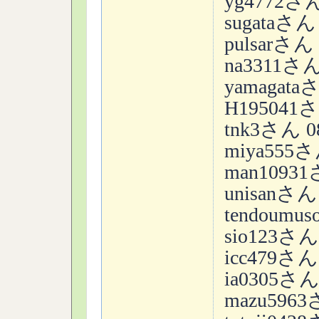
yg4772さん
sugataさん 
pulsarさん 
na3311さん
yamagataさ
H195041さ
tnk3さん 0
miya555さ
man10931
unisanさん 
tendoumus
sio123さん 
icc479さん 
ia0305さん 
mazu5963