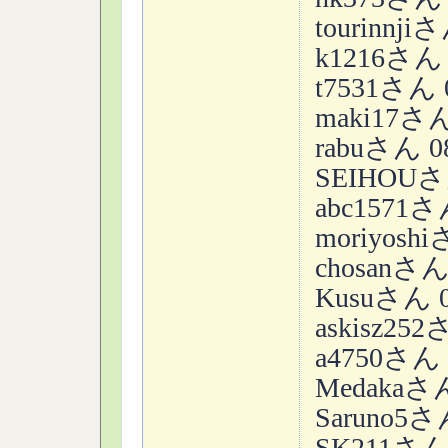
tourinnjiさ
k1216さん 
t7531さん 
maki17さん
rabuさん 0
SEIHOUさん
abc1571さ
moriyoshi
chosanさん 
Kusuさん 0
askisz252
a4750さん 
Medakaさん
Saruno5さ
SK211さん 