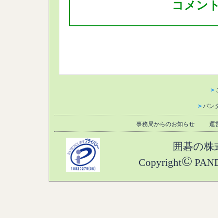
コメン
＞
＞
パン
事務局からのお知らせ
運
囲碁の株
©
Copyright
PANDA