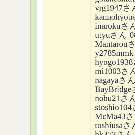
vrg1947さん
kannohyou
inarokuさん
utyuさん 0
Mantarou
y2785mmk
hyogo193
mi1003さん
nagayaさん
BayBridge
nobu21さん
stoshio10
McMa43さん
toshiusaさ
hk373さん 