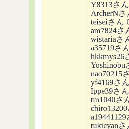
Y8313さん 
ArcherNさ
teiseiさん 
am7824さん
wistariaさ
a35719さん
hkkmys26
Yoshinobu
nao70215
yf4169さん
Ippe39さん 
tm1040さん
chiro1320
a1944112
tukicyanさ