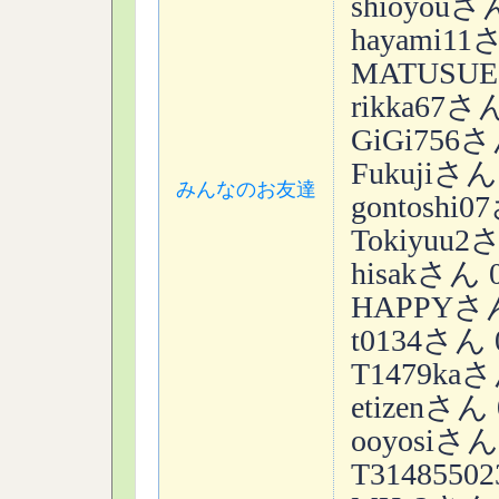
shioyouさん
hayami11
MATUSUE
rikka67さん
GiGi756さ
Fukujiさん 
みんなのお友達
gontoshi0
Tokiyuu2さ
hisakさん 0
HAPPYさん
t0134さん 
T1479kaさ
etizenさん 
ooyosiさん 
T3148550