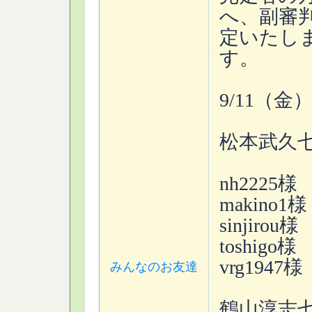
へ、副審
定いたし
す。
9/11（金）
松本武久
nh2225様
makino1様
sinjirou様
toshigo様
vrg1947様
みんなのお友達
鶴山淳志