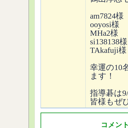
am7824様
ooyosi様
MHa2様
si138138様
TAkafuji様
幸運の1
ます！
指導碁は9
皆様もぜ
コメン