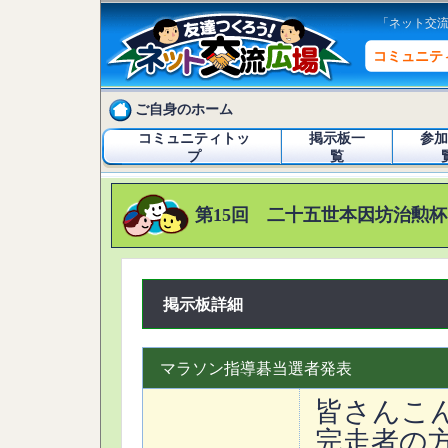
「ネット交
コミュニテ
ご自身のホーム
コミュニティトッ
掲示板一
参加
プ
覧
第15回 二十五世本因坊治勲杯 
掲示板詳細
マラソン指導碁当選者発表
皆さんこ
完走者の