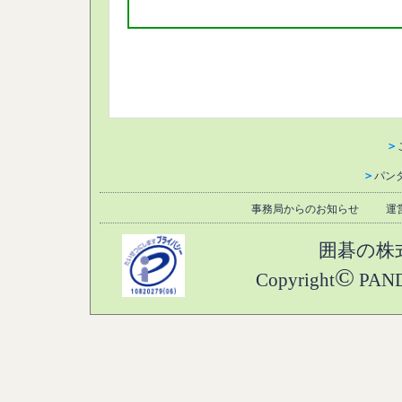
＞
＞
パン
事務局からのお知らせ
運
囲碁の株
©
Copyright
PANDA