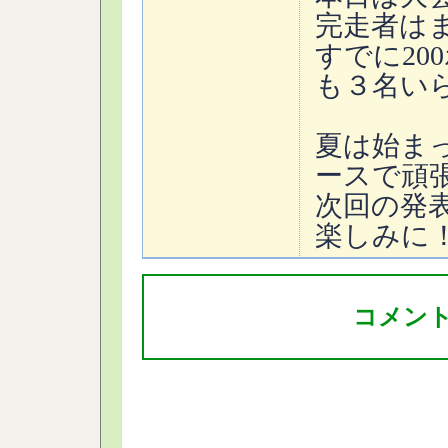
完走者は
すでに20
も３名い
夏は始ま
ースで頑
次回の発
楽しみに
コメン