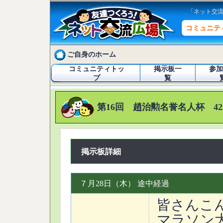
「ネット交
コミュニテ
ご自身のホーム
コミュニティトッ
掲示板一
参加
プ
覧
第16回 趙治勲名誉名人杯 42
掲示板詳細
７月28日（木） 途中経過
皆さんこ
マラソン