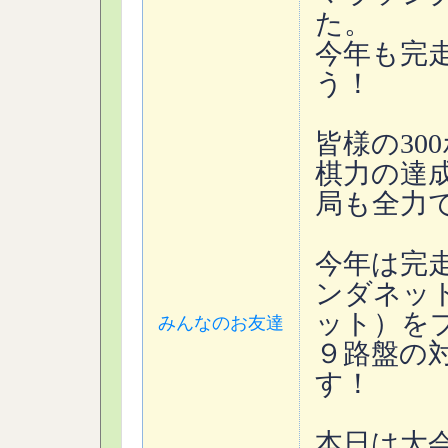
た。
今年も完
う！
皆様の30
棋力の達
局も全力
今年は完
ンダネッ
ット）を
みんなのお友達
９路盤の
す！
本日は大