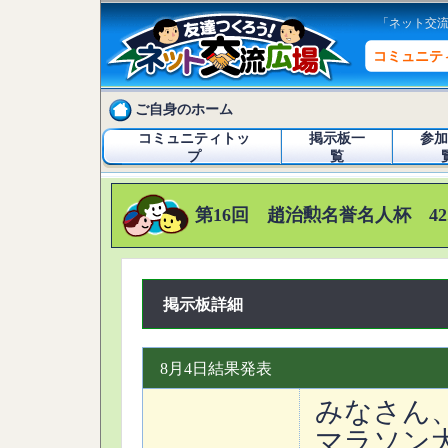
「ネット交
コミュニテ
ご自身のホーム
コミュニティトッ
掲示板一
参加
プ
覧
第16回 趙治勲名誉名人杯 42
掲示板詳細
8月4日結果発表
みなさん
マラソン大