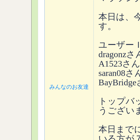
本日は、
す。
ユーザ
drago
A152
saran
BayBr
みんなのお友達
トップバ
うござい
本日までに
いる方が