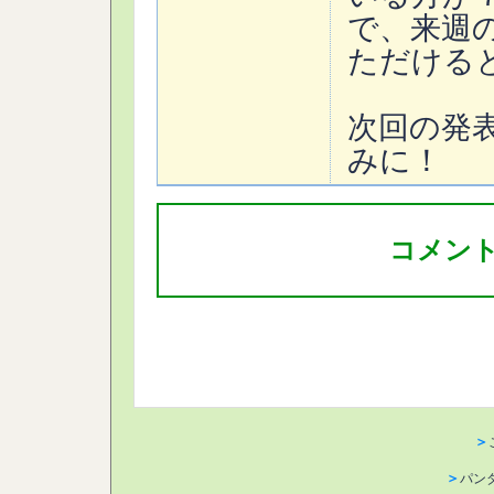
で、来週
ただける
次回の発表
みに！
コメン
＞
＞
パン