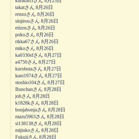
kurikuri3さん 8月25日
takatさん 8月26日
renzoさん 8月26日
sinjirouさん 8月26日
etizenさん 8月26日
pokoさん 8月26日
rikka67さん 8月26日
mikoさん 8月26日
ka0330sfさん 8月27日
a4750さん 8月27日
kurobutaさん 8月27日
kani1974さん 8月27日
stoshio104さん 8月27日
Bunchanさん 8月28日
johさん 8月28日
k1828kさん 8月28日
bonjabonjaさん 8月28日
mazu5963さん 8月28日
si138138さん 8月28日
mijinkoさん 8月28日
Fukujiさん 8月28日