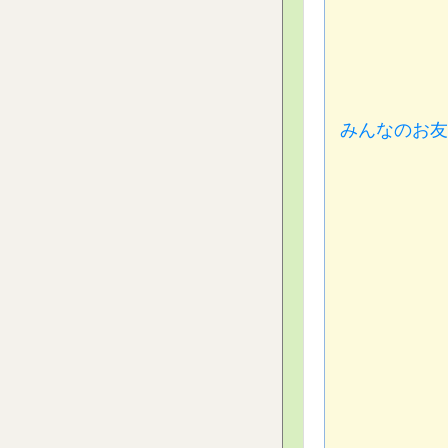
みんなのお友