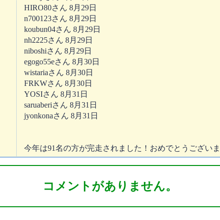
HIRO80さん 8月29日
n700123さん 8月29日
koubun04さん 8月29日
nh2225さん 8月29日
niboshiさん 8月29日
egogo55eさん 8月30日
wistariaさん 8月30日
FRKWさん 8月30日
YOSIさん 8月31日
saruaberiさん 8月31日
jyonkonaさん 8月31日
今年は91名の方が完走されました！おめでとうござい
コメントがありません。