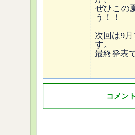
ぜひこの
う！！
次回は9
す。
最終発表
コメン