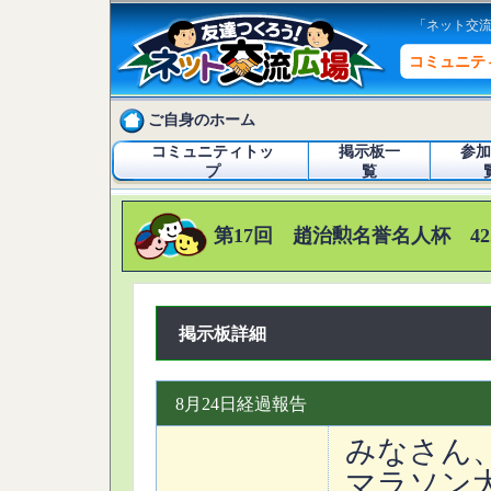
「ネット交
コミュニテ
ご自身のホーム
コミュニティトッ
掲示板一
参加
プ
覧
第17回 趙治勲名誉名人杯 42
掲示板詳細
8月24日経過報告
みなさん
マラソン