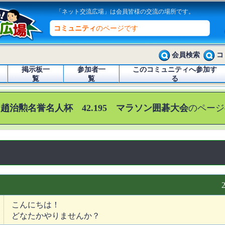
「ネット交流広場」は会員皆様の交流の場所です。
コミュニティ
のページです
会員検索
コ
掲示板一
参加者一
このコミュニティへ参加す
覧
覧
る
 趙治勲名誉名人杯 42.195 マラソン囲碁大会
のページ
こんにちは！
どなたかやりませんか？