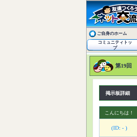
ご自身のホーム
コミュニティトッ
プ
第19回
掲示板詳細
こんにちは！
(ID: - )