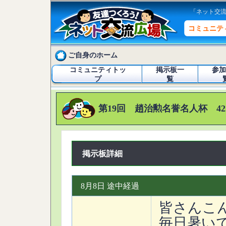
「ネット交
コミュニテ
ご自身のホーム
コミュニティトッ
掲示板一
参加
プ
覧
第19回 趙治勲名誉名人杯 42
掲示板詳細
8月8日 途中経過
皆さんこ
毎日暑い