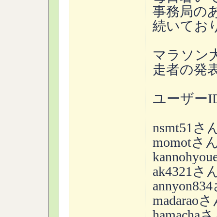
事務局の
続いてお
マラソン大
走者の発
ユーザー
nsmt51さん 
momotさん 
kannohyou
ak4321さん 
annyon834
madaraoさん
hamachaさん