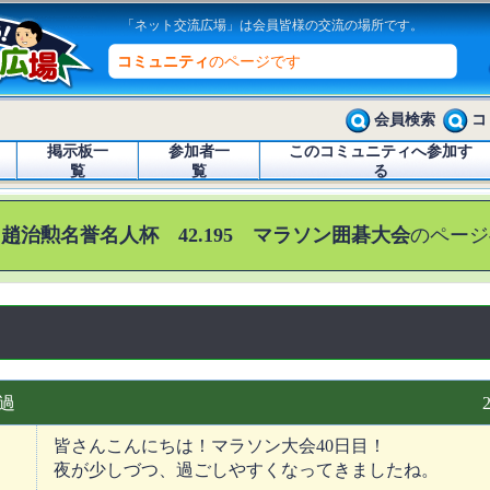
「ネット交流広場」は会員皆様の交流の場所です。
コミュニティ
のページです
会員検索
コ
掲示板一
参加者一
このコミュニティへ参加す
覧
覧
る
 趙治勲名誉名人杯 42.195 マラソン囲碁大会
のページ
経過
皆さんこんにちは！マラソン大会40日目！
夜が少しづつ、過ごしやすくなってきましたね。