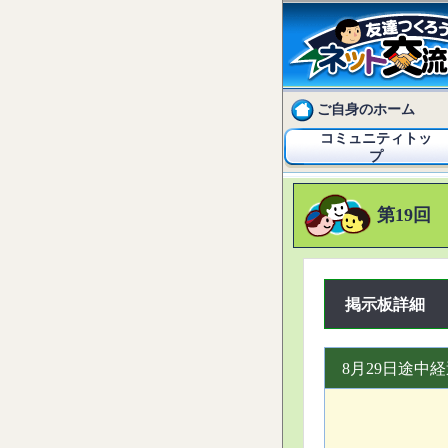
ご自身のホーム
コミュニティトッ
プ
第19回
掲示板詳細
8月29日途中