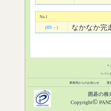
No.1
なかなか完
(ID: - )
＞
＞
パン
事務局からのお知らせ
運
囲碁の株
©
Copyright
PANDA