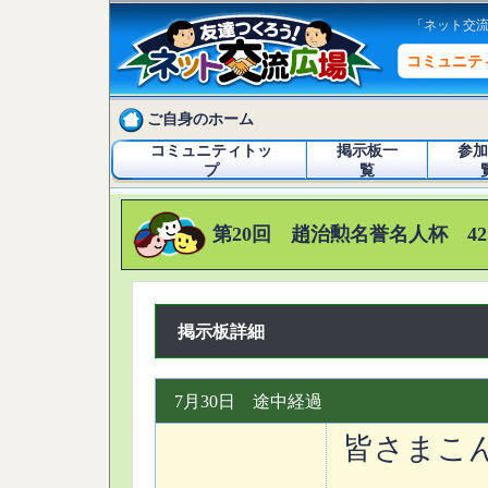
「ネット交
コミュニテ
ご自身のホーム
コミュニティトッ
掲示板一
参加
プ
覧
第20回 趙治勲名誉名人杯 42
掲示板詳細
7月30日 途中経過
皆さまこ