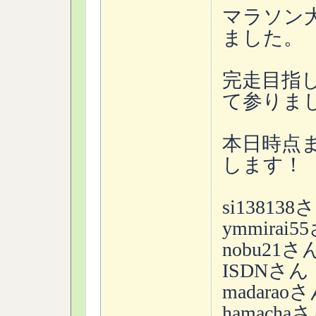
マラソン
ました。
完走目指
て参りまし
本日時点
します！
si138138
ymmirai5
nobu21さ
ISDNさん
madarao
hamacha