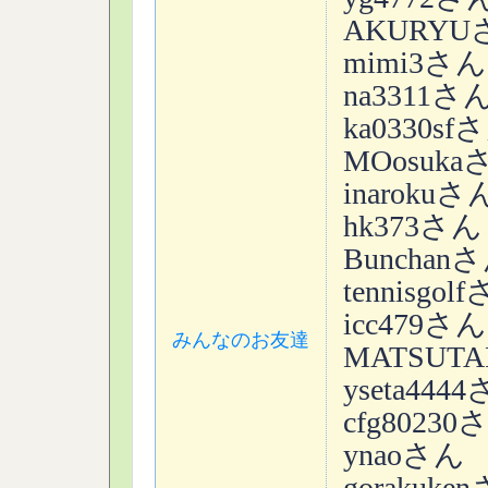
AKURYU
mimi3さん
na3311さ
ka0330sf
MOosuka
inarokuさ
hk373さん
Bunchan
tennisgol
icc479さん
みんなのお友達
MATSUT
yseta444
cfg80230
ynaoさん
gorakuke