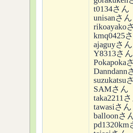
t0134さん
unisanさん
rikoayak
kmq0425
ajaguyさん
Y8313さ
Pokapok
Danndan
suzukats
SAMさん
taka2211
tawasiさん
balloonさ
pd1320k