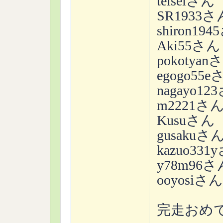
teiseiさん
SR1933さ
shiron19
Aki55さん
pokotyan
egogo55e
nagayo12
m2221さ
Kusuさん
gusakuさ
kazuo331
y78m96さ
ooyosiさん
完走おめ