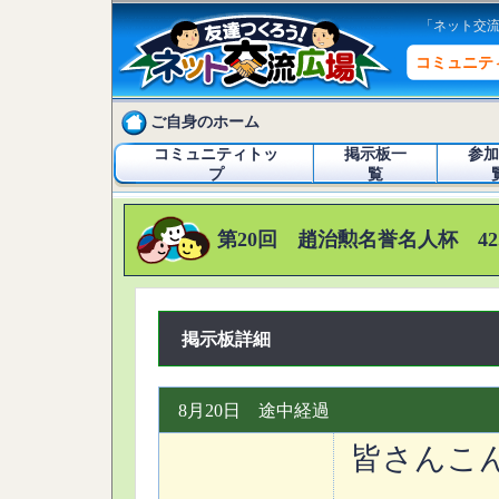
「ネット交
コミュニテ
ご自身のホーム
コミュニティトッ
掲示板一
参加
プ
覧
第20回 趙治勲名誉名人杯 42
掲示板詳細
8月20日 途中経過
皆さんこ