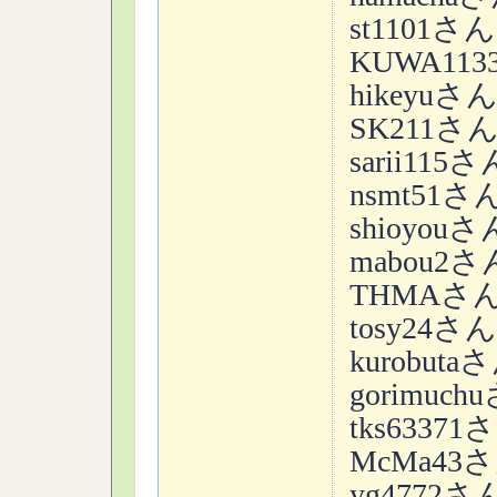
st1101さん
KUWA11
hikeyuさ
SK211さ
sarii115さ
nsmt51さ
shioyouさ
mabou2さ
THMAさ
tosy24さん
kurobuta
gorimuch
tks63371
McMa43
yg4772さ