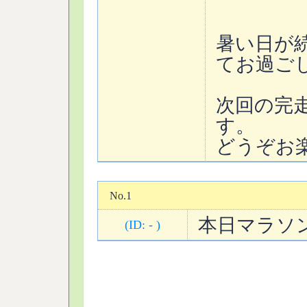
暑い日が
てお過ご
次回の完走
す。
どうぞお
No.1
本日マラソン完
(ID: - )