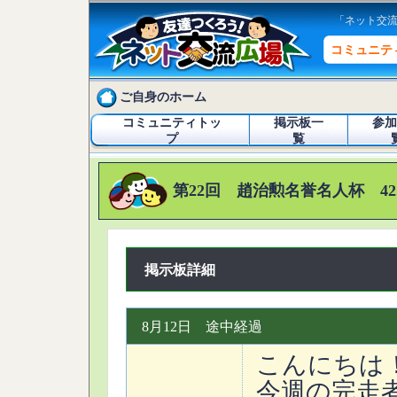
「ネット交
コミュニテ
ご自身のホーム
コミュニティトッ
掲示板一
参加
プ
覧
第22回 趙治勲名誉名人杯 42
掲示板詳細
8月12日 途中経過
こんにちは
今週の完走