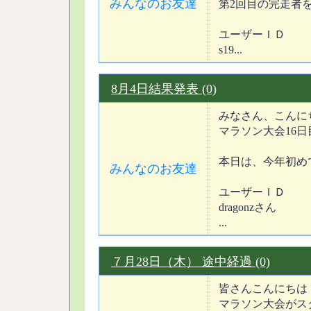
みんなのお友達
第2回目の完走者
ユーザーＩＤ
s19...
8月4日結果発表 (0)
みなさん、こんに
マラソン大会16日
本日は、今年初め
みんなのお友達
ユーザーＩＤ
dragonzさん
...
７月28日（木） 途中経過 (0)
皆さんこんにちは
マラソン大会がス