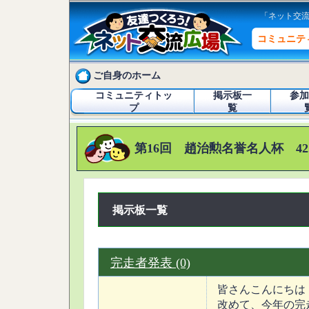
「ネット交
コミュニテ
ご自身のホーム
コミュニティトッ
掲示板一
参加
プ
覧
第16回 趙治勲名誉名人杯 42
掲示板一覧
完走者発表 (0)
皆さんこんにちは
改めて、今年の完