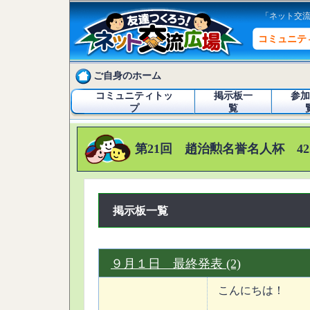
「ネット交
コミュニテ
ご自身のホーム
コミュニティトッ
掲示板一
参加
プ
覧
第21回 趙治勲名誉名人杯 42
掲示板一覧
９月１日 最終発表 (2)
こんにちは！