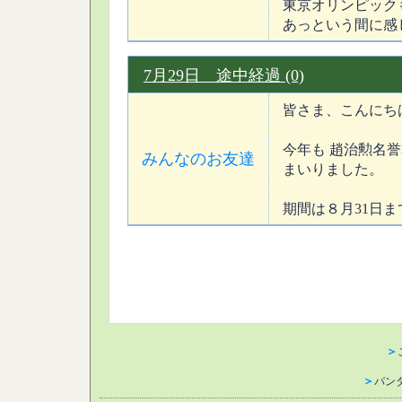
東京オリンピック
あっという間に感じま
7月29日 途中経過 (0)
皆さま、こんにち
今年も 趙治勲名誉
みんなのお友達
まいりました。
期間は８月31日ま
＞
＞
パン